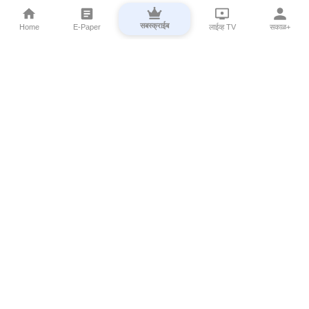
सबस्क्राईब
Home
E-Paper
लाईव्ह TV
सकाळ+
⌄
Marathi News
⌄
About Esakal
⌄
Digital Products
⌄
Sakal Programs