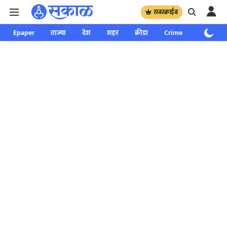
सबस्क्राईब
Epaper
ताज्या
देश
शहर
क्रीडा
Crime
साप्ताहिक