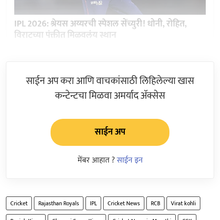
IPL 2026: श्रेयस अय्यरची स्पेशल सेंच्युरी! धोनी, रोहित,
विराटच्या पंक्तीत मिळवलंय स्थान
साईन अप करा आणि वाचकांसाठी लिहिलेल्या खास
कन्टेन्टचा मिळवा अमर्याद ॲक्सेस
साईन अप
मेंबर आहात ?
साईन इन
Cricket
Rajasthan Royals
IPL
Cricket News
RCB
Virat kohli