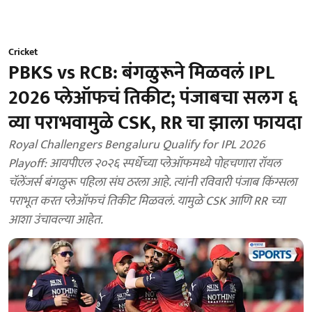
Cricket
PBKS vs RCB: बंगळुरूने मिळवलं IPL
2026 प्लेऑफचं तिकीट; पंजाबचा सलग ६
व्या पराभवामुळे CSK, RR चा झाला फायदा
Royal Challengers Bengaluru Qualify for IPL 2026
Playoff: आयपीएल २०२६ स्पर्धेच्या प्लेऑफमध्ये पोहचणारा रॉयल
चॅलेंजर्स बंगळुरू पहिला संघ ठरला आहे. त्यांनी रविवारी पंजाब किंग्सला
पराभूत करत प्लेऑफचं तिकीट मिळवलं. यामुळे CSK आणि RR च्या
आशा उंचावल्या आहेत.