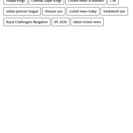
Punjab Kings
Chennai Super Kings
Cricket News in Marathi
CSK
indian premier league
shreyas iyer
cricket news today
Venkatesh Iyer
Royal Challengers Bangalore
IPL 2026
latest cricket news