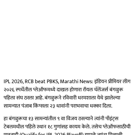
IPL 2026, RCB beat PBKS, Marathi News: इंडियन प्रीमियर लीग
२०२६ स्पर्धेतील प्लेऑफमध्ये दाखल होणारा रॉयल चॅलेंजर्स बंगळुरू
पहिला संघ ठरला आहे. बंगळुरूने रविवारी धरमशाला येथे झालेल्या
सामन्यात पंजाब किंग्सला २३ धावांनी पराभवाचा धक्का दिला.
हा बंगळुरूचा १३ सामन्यांतील ९ वा विजय ठरल्याने त्यांनी पाँइंट्स
टेबलमधील पहिले स्थान १८ गुणांसह कायम केले. तसेच प्लेऑफसाठीची
पात्रताही (Qualify for IPL 2026 Playoff) यामुळे त्यांना मिळाली