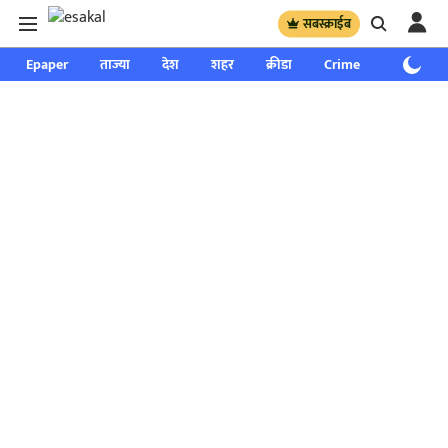
सबस्क्राईब
Epaper
ताज्या
देश
शहर
क्रीडा
Crime
साप्ताहिक