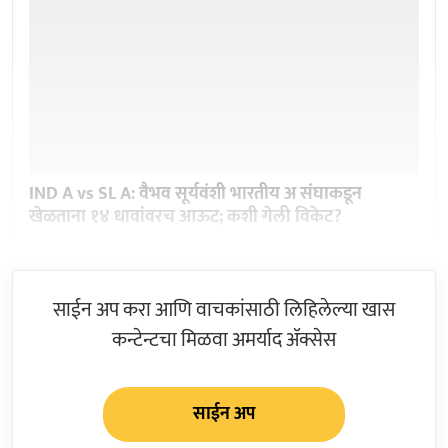
IND A vs SL A: वैभव सूर्यवंशी भारतीय अ संघाकडून
खेळताना १४ धावांवरच आऊट; कशी गेली विकेट?
साईन अप करा आणि वाचकांसाठी लिहिलेल्या खास
कन्टेन्टचा मिळवा अमर्याद ॲक्सेस
साईन अप