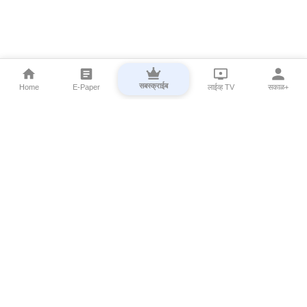
सबस्क्राईब
Home
E-Paper
लाईव्ह TV
सकाळ+
⌄
Marathi News
⌄
About Esakal
⌄
Digital Products