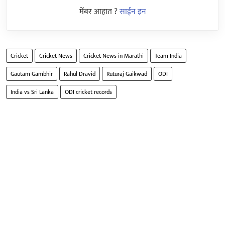
मेंबर आहात ?
साईन इन
Cricket
Cricket News
Cricket News in Marathi
Team India
Gautam Gambhir
Rahul Dravid
Ruturaj Gaikwad
ODI
India vs Sri Lanka
ODI cricket records