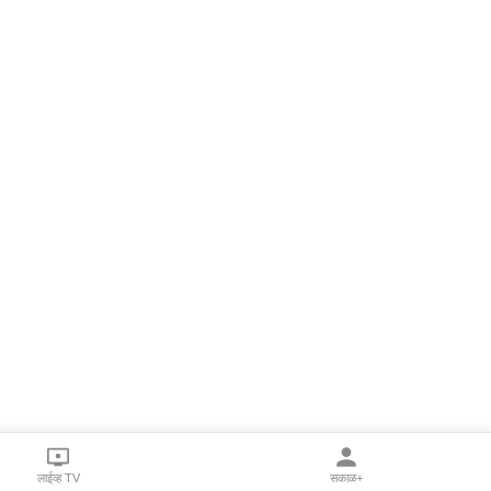
लाईव्ह TV
सकाळ+