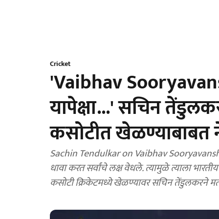
Cricket
'Vaibhav Sooryavansh
यापेक्षा...' सचिन तेंडुल
कसोटीत खेळण्याबाबत न
Sachin Tendulkar on Vaibhav Sooryavanshi: व
धावा करत सर्वांचे लक्ष वेधले. त्यामुळे त्याला भार
कसोटी क्रिकेटमध्ये खेळण्यावर सचिन तेंडुलकरने मत 