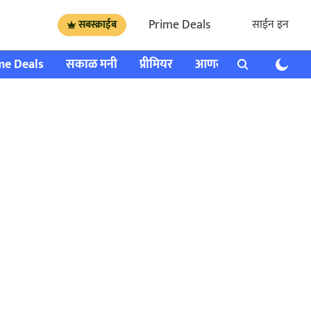
Prime Deals
साईन इन
सबस्क्राईब
me Deals
सकाळ मनी
प्रीमियर
आणखी
राशी भविष्य