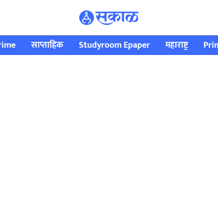
rime
साप्ताहिक
Studyroom Epaper
महाराष्ट्र
Pri