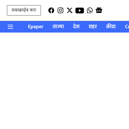
सबस्क्राईब करा
Epaper
ताज्या
देश
शहर
क्रीडा
C