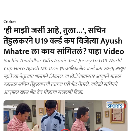
Cricket
'ही माझी जर्सी आहे, तुला...', सचिन
तेंडुलकरने U19 वर्ल्ड कप विजेत्या Ayush
Mhatre ला काय सांगितलं? पाहा Video
Sachin Tendulkar Gifts Iconic Test Jersey to U19 World
Cup Hero Ayush Mhatre: १९ वर्षांखालील वर्ल्ड कप २०२६ आयुष
म्हात्रेच्या नेतृत्वात भारताने जिंकला. या विजेतेपदानंतर आयुषने मास्टर
ब्लास्टर सचिन तेंडुलकरची त्याच्या घरी भेट घेतली. यावेळी सचिनने
आयुषला खास भेट देत मोलाचा सल्लाही दिला.