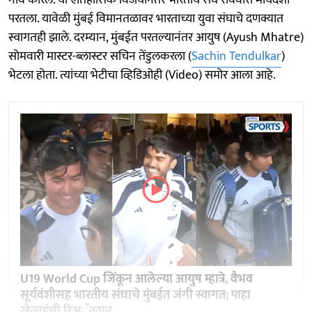
परतला. यावेळी मुंबई विमानतळावर भारताच्या युवा संघाचे दणक्यात
स्वागतही झाले. दरम्यान, मुंबईत परतल्यानंतर आयुष (Ayush Mhatre)
सोमवारी मास्टर-ब्लास्टर सचिन तेंडुलकरला (
Sachin Tendulkar
)
भेटला होता. त्यांच्या भेटीचा व्हिडिओही (Video) समोर आला आहे.
U19 World Cup जिंकून आलेल्या आयुष म्हात्रे, वैभव
सूर्यवंशीसह भारतीय संघाचे मुंबईत जंगी स्वागत; पाहा
खेळाडूंची रिअॅक्शन