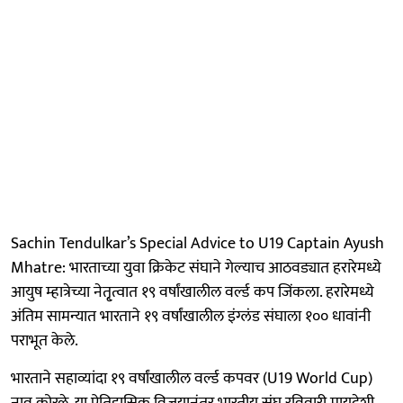
Sachin Tendulkar’s Special Advice to U19 Captain Ayush
Mhatre: भारताच्या युवा क्रिकेट संघाने गेल्याच आठवड्यात हरारेमध्ये
आयुष म्हात्रेच्या नेतृ्त्वात १९ वर्षांखालील वर्ल्ड कप जिंकला. हरारेमध्ये
अंतिम सामन्यात भारताने १९ वर्षांखालील इंग्लंड संघाला १०० धावांनी
पराभूत केले.
भारताने सहाव्यांदा १९ वर्षांखालील वर्ल्ड कपवर (U19 World Cup)
नाव कोरले. या ऐतिहासिक विजयानंतर भारतीय संघ रविवारी मायदेशी