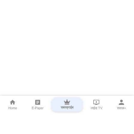
सबस्क्राईब
Home
E-Paper
लाईव्ह TV
सकाळ+