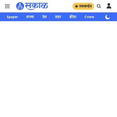
सबस्क्राईब
Epaper
ताज्या
देश
शहर
क्रीडा
Crime
साप्ताहिक