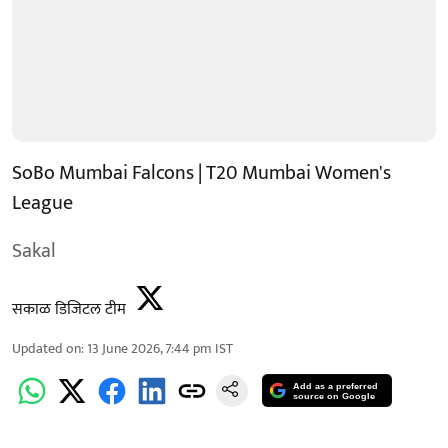
SoBo Mumbai Falcons | T20 Mumbai Women's
League
Sakal
सकाळ डिजिटल टीम
Updated on
:
13 June 2026, 7:44 pm
IST
Add as a preferred
source on Google