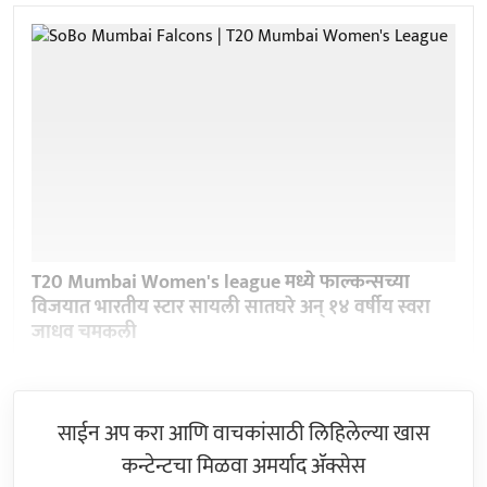
T20 Mumbai Women's league मध्ये फाल्कन्सच्या
विजयात भारतीय स्टार सायली सातघरे अन् १४ वर्षीय स्वरा
जाधव चमकली
साईन अप करा आणि वाचकांसाठी लिहिलेल्या खास
कन्टेन्टचा मिळवा अमर्याद ॲक्सेस