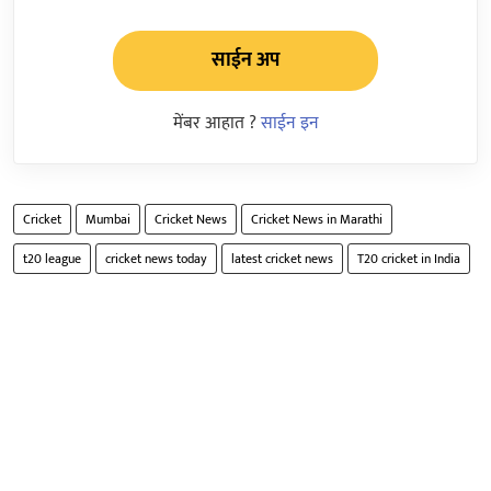
साईन अप
मेंबर आहात ?
साईन इन
Cricket
Mumbai
Cricket News
Cricket News in Marathi
t20 league
cricket news today
latest cricket news
T20 cricket in India