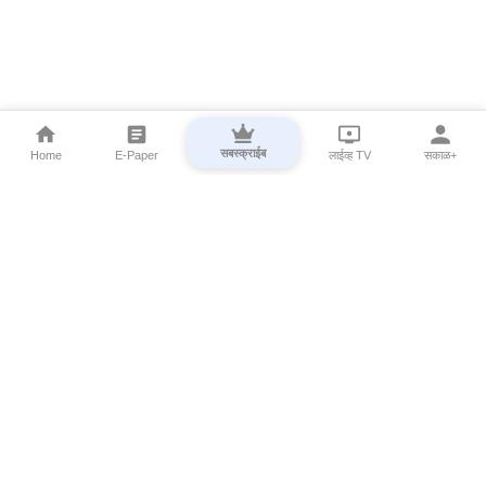
सबस्क्राईब
Home
E-Paper
लाईव्ह TV
सकाळ+
⌄
Marathi News
⌄
About Esakal
⌄
Digital Products