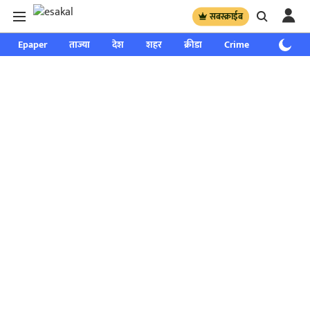
सबस्क्राईब
Epaper
ताज्या
देश
शहर
क्रीडा
Crime
साप्ताहिक