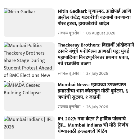
Nitin Gadkari: घृणास्पद, आक्षेपार्ह आणि
अश्लील कंटेंट; गडकरींची बदनामी करणाऱ्या
पोस्ट हटवा, हायकोर्टाचे आदेश
सकाळ वृत्तसेवा
06 August 2026
Thackeray Brothers: विद्यार्थी आंदोलनाने
ठाकरे बंधूंचे मनोमिलन आणखी घट्ट; मुंबई
महापालिका निवडणुकीनंतर प्रथमच एकत्र,
नवे राजकीय वळण
सकाळ वृत्तसेवा
27 July 2026
Mumbai News: म्हाडाच्या उपकरप्राप्त
इमारतीचा भाग कोसळून मोठी दुर्घटना, ६
जणांची सुटका, १ जखमी
सकाळ वृत्तसेवा
26 July 2026
IPL 2027: नवा कॅप्टन ते हार्दिक पांड्याचे
ट्रेड... Mumbai Indians ची मोठे निर्णय
घेण्यासाठी इंग्लंडमध्ये मिटिंग