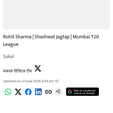
Rohit Sharma | Shashwat Jagtap | Mumbai T20
League
Sakal
सकाळ डिजिटल टीम
Updated on
:
01 June 2026, 9:49 pm
IST
Add as a preferred
source on Google