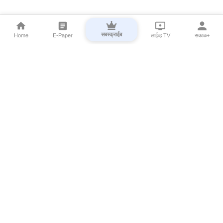
सबस्क्राईब
Home
E-Paper
लाईव्ह TV
सकाळ+
⌄
Marathi News
⌄
About Esakal
⌄
Digital Products
⌄
Sakal Programs