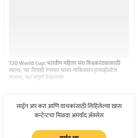
T20 World Cup: भारतीय महिला संघ विश्वकरंडकासाठी
रवाना; 'या' दिवशी रंगणार भारत-पाकिस्तान हायव्होल्टेज
सामना, पहा संपूर्ण वेळापत्रक
साईन अप करा आणि वाचकांसाठी लिहिलेल्या खास
कन्टेन्टचा मिळवा अमर्याद ॲक्सेस