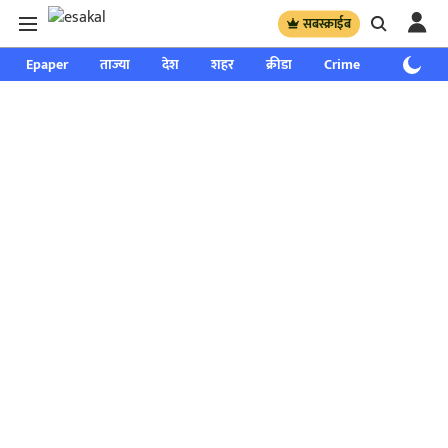
सबस्क्राईब
Epaper
ताज्या
देश
शहर
क्रीडा
Crime
साप्ताहिक