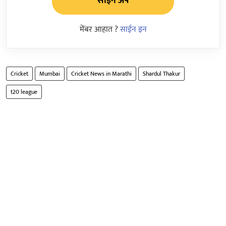
साईन अप
मेंबर आहात ?
साईन इन
Cricket
Mumbai
Cricket News in Marathi
Shardul Thakur
t20 league