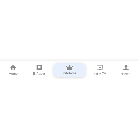
सबस्क्राईब
Home
E-Paper
लाईव्ह TV
सकाळ+
⌄
Marathi News