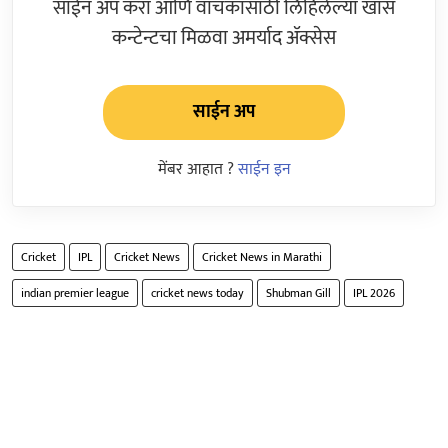
साईन अप करा आणि वाचकांसाठी लिहिलेल्या खास
कन्टेन्टचा मिळवा अमर्याद ॲक्सेस
साईन अप
मेंबर आहात ?
साईन इन
Cricket
IPL
Cricket News
Cricket News in Marathi
indian premier league
cricket news today
Shubman Gill
IPL 2026