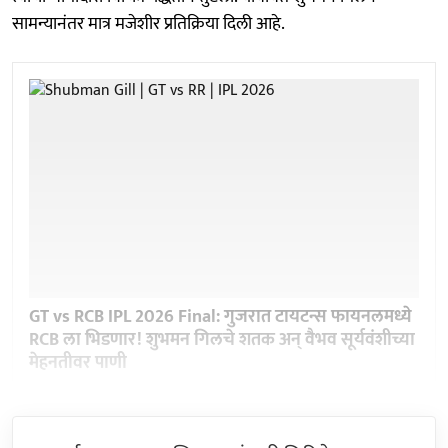
सामन्यानंतर मात्र मजेशीर प्रतिक्रिया दिली आहे.
GT vs RCB IPL 2026 Final: गुजरात टायटन्स फायनलमध्ये
RCB ला भिडणार! शुभमन गिलचे शतक अन् वैभव सूर्यवंशीच्या
मेहनतीवर पाणी