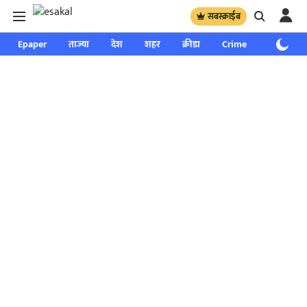
सबस्क्राईब
Epaper
ताज्या
देश
शहर
क्रीडा
Crime
साप्ताहिक