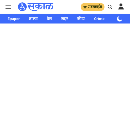
सबस्क्राईब
Epaper
ताज्या
देश
शहर
क्रीडा
Crime
साप्ताहिक