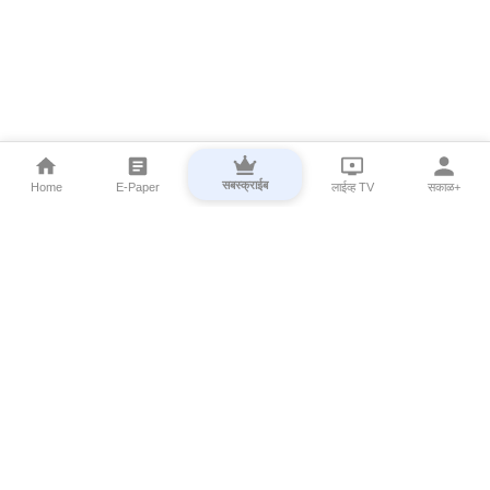
सबस्क्राईब
Home
E-Paper
लाईव्ह TV
सकाळ+
⌄
Marathi News
⌄
About Esakal