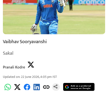
Vaibhav Sooryavanshi
Sakal
Pranali Kodre
Updated on
:
22 June 2026, 4:05 pm
IST
Add as a preferred
source on Google