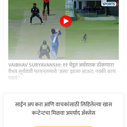
VAIBHAV SURYAVANSHI: ११ चेंडूत अर्धशतक ठोकणारा
वैभव सूर्यवंशी फायनलमध्ये 'असा' झाला आऊट; नक्की काय
घडलं?
साईन अप करा आणि वाचकांसाठी लिहिलेल्या खास
कन्टेन्टचा मिळवा अमर्याद ॲक्सेस