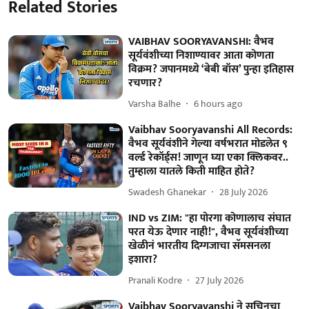
Related Stories
VAIBHAV SOORYAVANSHI: वैभव
सूर्यवंशीच्या निशाण्यावर आता कोणता
विक्रम? जपानमध्ये ‘बेबी बॉस’ पुन्हा इतिहास
रचणार?
Varsha Balhe
6 hours ago
Vaibhav Sooryavanshi All Records:
वैभव सूर्यवंशीने गेल्या वर्षभरात मोडलेत ९
वर्ल्ड रेकॉर्ड्स! जाणून घ्या एका क्लिकवर..
तुम्हाला यातले किती माहित होते?
Swadesh Ghanekar
28 July 2026
IND vs ZIM: "हा पोरगा कोणालाच संघात
परत येऊ देणार नाही!", वैभव सूर्यवंशीच्या
खेळीनं भारतीय दिग्गजाचा सॅमसनला
इशारा?
Pranali Kodre
27 July 2026
Vaibhav Sooryavanshi ने सचिनचा