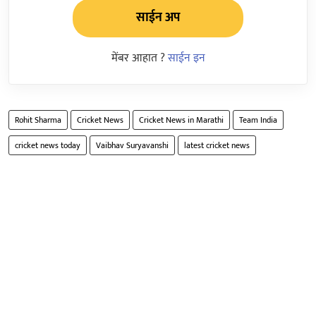
साईन अप
मेंबर आहात ?
साईन इन
Rohit Sharma
Cricket News
Cricket News in Marathi
Team India
cricket news today
Vaibhav Suryavanshi
latest cricket news