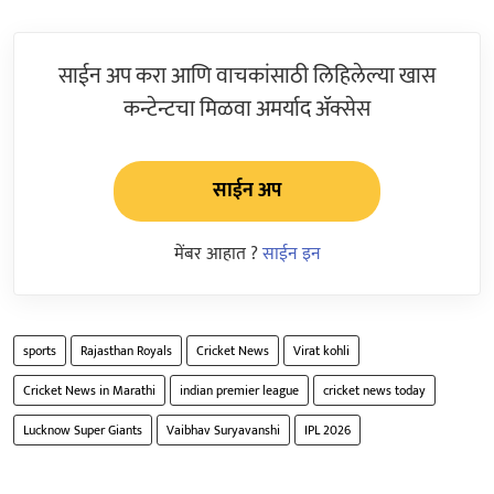
साईन अप करा आणि वाचकांसाठी लिहिलेल्या खास
कन्टेन्टचा मिळवा अमर्याद ॲक्सेस
साईन अप
मेंबर आहात ?
साईन इन
sports
Rajasthan Royals
Cricket News
Virat kohli
Cricket News in Marathi
indian premier league
cricket news today
Lucknow Super Giants
Vaibhav Suryavanshi
IPL 2026