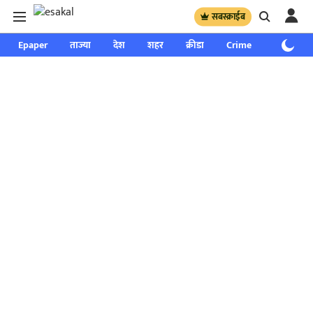
सबस्क्राईब
Epaper
ताज्या
देश
शहर
क्रीडा
Crime
साप्ताहिक