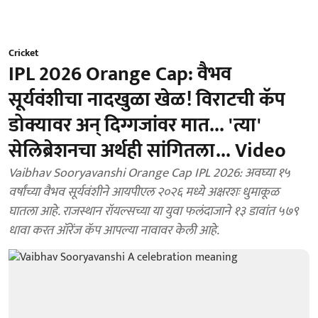
Cricket
IPL 2026 Orange Cap: वैभव
सूर्यवंशीचा नादखुळा खेळ! विराटची कॅप
डोक्यावर अन् दिग्गजांवर मात... 'त्या'
सेलिब्रेशनचा अर्थही सांगितला... Video
Vaibhav Sooryavanshi Orange Cap IPL 2026: अवघ्या १५
वर्षांच्या वैभव सूर्यवंशीने आयपीएल २०२६ मध्ये अक्षरशः धुमाकूळ
घातला आहे. राजस्थान रॉयल्सच्या या युवा फलंदाजाने १३ डावांत ५७९
धावा करत ऑरेंज कॅप आपल्या नावावर केली आहे.