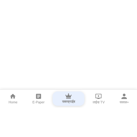
सबस्क्राईब
Home
E-Paper
लाईव्ह TV
सकाळ+