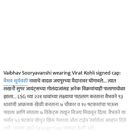
Vaibhav Sooryavanshi wearing Virat Kohli signed cap:
वैभव सूर्यवंशी
नावाचे वादळ जयपूरच्या मैदानावर घोंगावले... त्यात
लखनौ सुपर जायंट्सच्या गोलंदाजांसह अनेक विक्रमांचाही पालापाचोळा
झाला... LSG च्या २२१ धावांच्या लक्ष्याचा पाठलाग करताना वैभवने ९३
धावांची आक्रमक खेळी करताना ७ चौकार व १० षटकारांचा पाऊस
पाडला आणि संघाला ७ विकेट्स राखून विजय मिळवून दिला. वैभवने या
पर्वात ५३ षटकार खेचून ख्रिस गेलच्या ऑल टाईम रेकॉर्डला आव्हान दिले
आहे. त्यासह त्याने Orange Cap नावावर केली आहे.