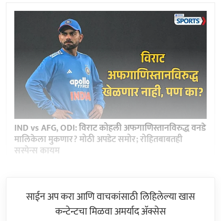
IND vs AFG, ODI: विराट कोहली अफगाणिस्तानविरुद्ध वनडे
मालिकेला मुकणार? मोठी अपडेट समोर; रोहितबाबतही
सस्पेन्स कायम
साईन अप करा आणि वाचकांसाठी लिहिलेल्या खास
कन्टेन्टचा मिळवा अमर्याद ॲक्सेस