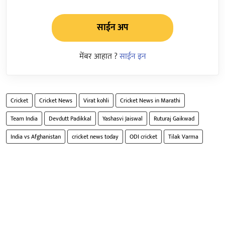
साईन अप
मेंबर आहात ?
साईन इन
Cricket
Cricket News
Virat kohli
Cricket News in Marathi
Team India
Devdutt Padikkal
Yashasvi Jaiswal
Ruturaj Gaikwad
India vs Afghanistan
cricket news today
ODI cricket
Tilak Varma