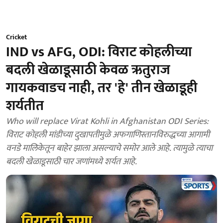
Cricket
IND vs AFG, ODI: विराट कोहलीच्या
बदली खेळाडूसाठी केवळ ऋतुराज
गायकवाडच नाही, तर 'हे' तीन खेळाडूही
शर्यतीत
Who will replace Virat Kohli in Afghanistan ODI Series:
विराट कोहली मांडीच्या दुखापतीमुळे अफगाणिस्तानविरुद्धच्या आगामी
वनडे मालिकेतून बाहेर झाला असल्याचे समोर आले आहे. त्यामुळे त्याचा
बदली खेळाडूसाठी चार जणांमध्ये शर्यत आहे.