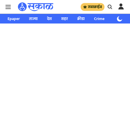
सबस्क्राईब
Epaper
ताज्या
देश
शहर
क्रीडा
Crime
साप्ताहिक