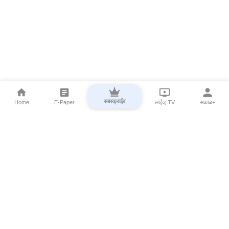
सबस्क्राईब
Home
E-Paper
लाईव्ह TV
सकाळ+
⌄
Marathi News