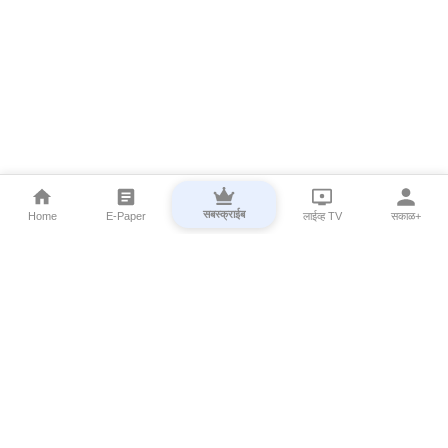
सबस्क्राईब
Home
E-Paper
लाईव्ह TV
सकाळ+
⌄
Marathi News