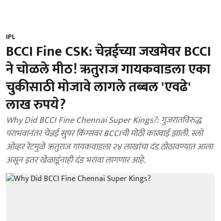
IPL
BCCI Fine CSK: चेन्नईच्या जखमेवर BCCI
ने चोळले मीठ! ऋतुराज गायकवाडला एका
चुकीसाठी मोजावे लागले तब्बल 'एवढे'
लाख रुपये?
Why Did BCCI Fine Chennai Super Kings?: गुजरातविरुद्ध
पराभवानंतर चेन्नई सुपर किंग्सवर BCCIची मोठी कारवाई झाली. स्लो
ओव्हर रेटमुळे ऋतुराज गायकवाडला २४ लाखांचा दंड ठोठावण्यात आला
असून इतर खेळाडूंनाही दंड भरावा लागणार आहे.