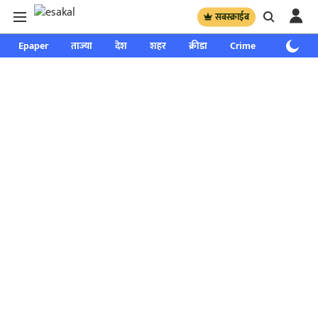
सबस्क्राईब
Epaper
ताज्या
देश
शहर
क्रीडा
Crime
साप्ताहिक