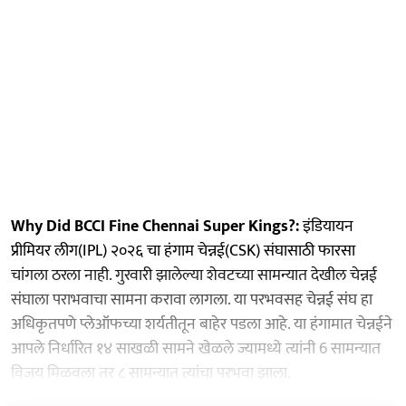
Why Did BCCI Fine Chennai Super Kings?:
इंडियायन
प्रीमियर लीग(IPL) २०२६ चा हंगाम चेन्नई(CSK) संघासाठी फारसा
चांगला ठरला नाही. गुरवारी झालेल्या शेवटच्या सामन्यात देखील चेन्नई
संघाला पराभवाचा सामना करावा लागला. या परभवसह चेन्नई संघ हा
अधिकृतपणे प्लेऑफच्या शर्यतीतून बाहेर पडला आहे. या हंगामात चेन्नईने
आपले निर्धारित १४ साखळी सामने खेळले ज्यामध्ये त्यांनी 6 सामन्यात
विजय मिळवला तर ८ सामन्यात त्यांचा परभवा झाला.