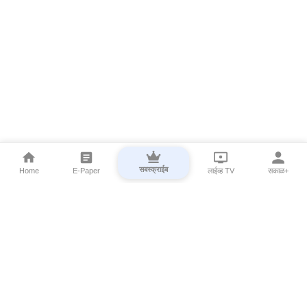
सबस्क्राईब
Home
E-Paper
लाईव्ह TV
सकाळ+