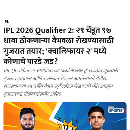
IPL
IPL 2026 Qualifier 2: २९ चेंडूत ९७
धावा ठोकणाऱ्या वैभवला रोखण्यासाठी
गुजरात तयार; 'क्वालिफायर २' मध्ये
कोणाचे पारडे जड?
IPL Qualifier 2: आयपीएलच्या 'क्वालिफायर टू' लढतीत शुक्रवारी
गुजरात टायटन्स आणि राजस्थान रॉयल्स आमनेसामने येतील.
राजस्थानच्या १५ वर्षीय वैभव सूर्यवंशीला रोखण्याचे मोठे आव्हान
गुजरातच्या गोलंदाजांसमोर असेल.