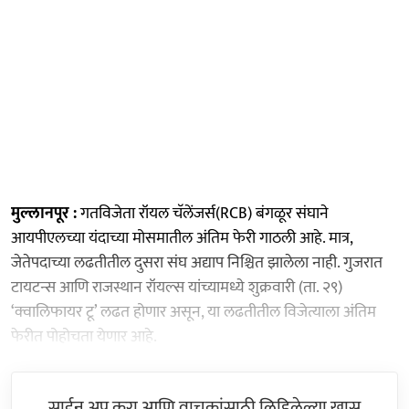
मुल्लानपूर :
गतविजेता रॉयल चॅलेंजर्स(RCB) बंगळूर संघाने
आयपीएलच्या यंदाच्या मोसमातील अंतिम फेरी गाठली आहे. मात्र,
जेतेपदाच्या लढतीतील दुसरा संघ अद्याप निश्चित झालेला नाही. गुजरात
टायटन्स आणि राजस्थान रॉयल्स यांच्यामध्ये शुक्रवारी (ता. २९)
‘क्वालिफायर टू’ लढत होणार असून, या लढतीतील विजेत्याला अंतिम
फेरीत पोहोचता येणार आहे.
साईन अप करा आणि वाचकांसाठी लिहिलेल्या खास