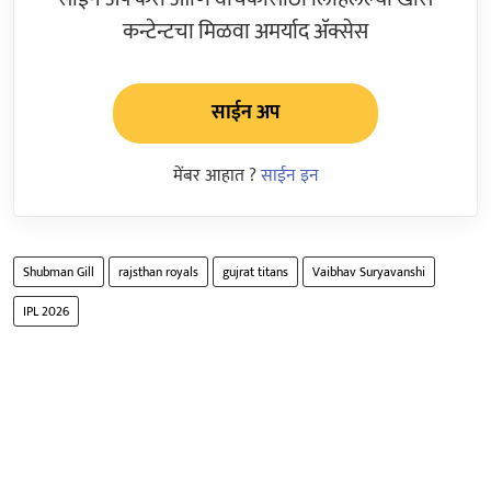
कन्टेन्टचा मिळवा अमर्याद ॲक्सेस
साईन अप
मेंबर आहात ?
साईन इन
Shubman Gill
rajsthan royals
gujrat titans
Vaibhav Suryavanshi
IPL 2026