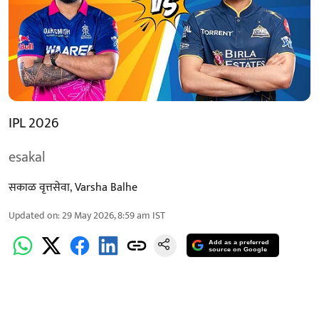
IPL 2026
esakal
सकाळ वृत्तसेवा
,
Varsha Balhe
Updated on
:
29 May 2026, 8:59 am
IST
Add as a preferred
source on Google