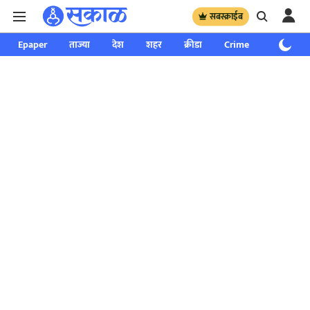
सबस्क्राईब
Epaper
ताज्या
देश
शहर
क्रीडा
Crime
साप्ताहिक