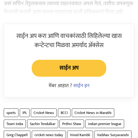
जसं सचिन तेंडुलकरला त्याच्या लहानवयात जपलं गेलं, तशीच जपवणूक
वैभवची करावी असा सल्ला भारताच्या माजी प्रशिक्षकाने दिला आहे.
साईन अप करा आणि वाचकांसाठी लिहिलेल्या खास
कन्टेन्टचा मिळवा अमर्याद ॲक्सेस
साईन अप
मेंबर आहात ?
साईन इन
sports
IPL
Cricket News
BCCI
Cricket News in Marathi
Team India
Sachin Tendulkar
Prithvi Shaw
indian premier league
Greg Chappell
cricket news today
Vinod Kambli
Vaibhav Suryavanshi