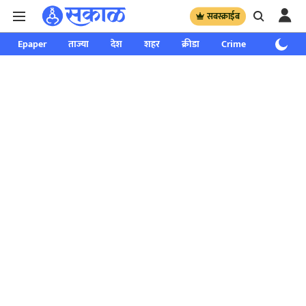
सबस्क्राईब
Epaper
ताज्या
देश
शहर
क्रीडा
Crime
साप्ताहिक