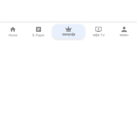
सबस्क्राईब
Home
E-Paper
लाईव्ह TV
सकाळ+
⌄
Marathi News
⌄
About Esakal
⌄
Digital Products