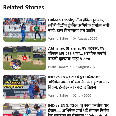
Related Stories
Duleep Trophy: टीम इंडियातून ब्रेक,
तरीही दिलीप ट्रॉफीत अभिषेक शर्माला संधी
नाही; उत्तर विभागाचा संघ जाहीर
Varsha Balhe
04 August 2026
Abhishek Sharma: २५ षटकार, १५
चौकार अन् २३३ धावा... अभिषेक शर्माचं
वादळी द्विशतक; पाहा Video
Pranali Kodre
02 August 2026
IND vs ENG : 20 चेंडूत अर्धशतक;
अभिषेक शर्माने मोडला केएल राहुलचा मोठा
विक्रम, इंग्लंडमध्ये रचला इतिहास
Varsha Balhe
02 July 2026
IND vs ENG, T20I: 'तू काय करतोय यार
ईशान...', अभिषेक शर्मा थर्ड अंपायर निर्णय
देत असताना का वैतागला? Video Viral