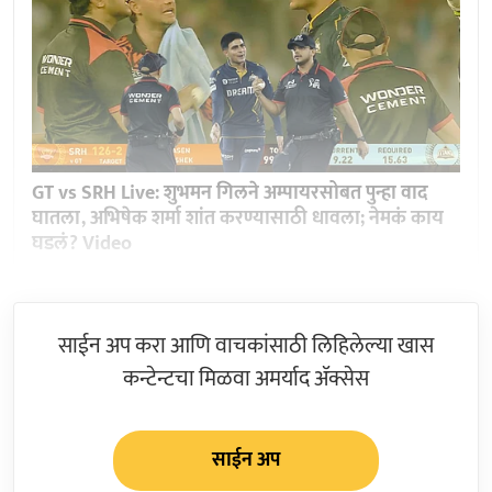
GT vs SRH Live: शुभमन गिलने अम्पायरसोबत पुन्हा वाद
घातला, अभिषेक शर्मा शांत करण्यासाठी धावला; नेमकं काय
घडलं? Video
साईन अप करा आणि वाचकांसाठी लिहिलेल्या खास
कन्टेन्टचा मिळवा अमर्याद ॲक्सेस
साईन अप