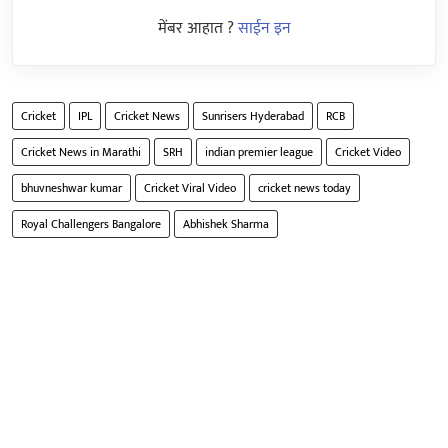
मेंबर आहात ?
साईन इन
Cricket
IPL
Cricket News
Sunrisers Hyderabad
RCB
Cricket News in Marathi
SRH
indian premier league
Cricket Video
bhuvneshwar kumar
Cricket Viral Video
cricket news today
Royal Challengers Bangalore
Abhishek Sharma