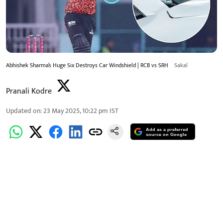
Abhishek Sharma’s Huge Six Destroys Car Windshield | RCB vs SRH
Sakal
Pranali Kodre
Updated on
:
23 May 2025, 10:22 pm
IST
Add as a preferred
source on Google