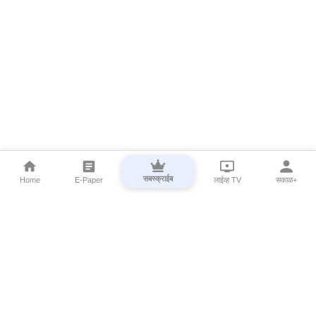
सबस्क्राईब
Home
E-Paper
लाईव्ह TV
सकाळ+