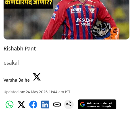
Rishabh Pant
esakal
Varsha Balhe
Updated on
:
24 May 2026, 11:44 am
IST
Add as a preferred
source on Google