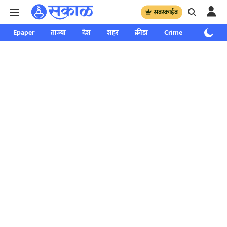
सबस्क्राईब
Epaper
ताज्या
देश
शहर
क्रीडा
Crime
साप्ताहिक