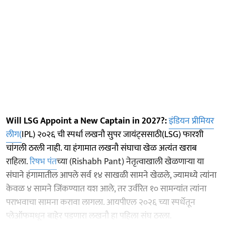
Will LSG Appoint a New Captain in 2027?:
इंडियन प्रीमियर
लीग(
IPL) २०२६ ची स्पर्धा लखनौ सुपर जायंट्ससाठी(LSG) फारशी
चांगली ठरली नाही. या हंगामात लखनौ संघाचा खेळ अत्यंत खराब
राहिला.
रिषभ पंत
च्या (Rishabh Pant) नेतृत्वाखाली खेळणाऱ्या या
संघाने हंगामातील आपले सर्व १४ साखळी सामने खेळले, ज्यामध्ये त्यांना
केवळ ४ सामने जिंकण्यात यश आले, तर उर्वरित १० सामन्यांत त्यांना
पराभवाचा सामना करावा लागला. आयपीएल २०२६ च्या स्पर्धेतून
प्लेऑफमधून बाहेर पडणारा लखनौ हा पहिला संघ ठरला.