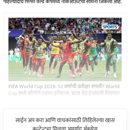
पहिल्यांदाच फिफा वर्ल्ड कपमध्ये नॉकआऊटचा सामना जिंकला आहे.
FIFA World Cup 2026: 52 वर्षांची प्रतीक्षा संपली! World
Cup मध्ये काँगोने रचला इतिहास; आता थेट इंग्लंडशी भिडणार
साईन अप करा आणि वाचकांसाठी लिहिलेल्या खास
कन्टेन्टचा मिळवा अमर्याद ॲक्सेस