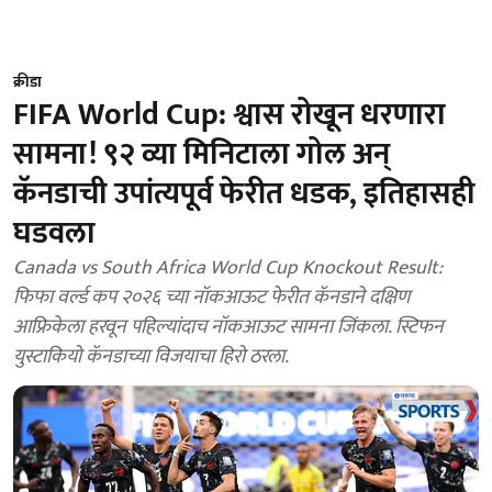
क्रीडा
FIFA World Cup: श्वास रोखून धरणारा
सामना! ९२ व्या मिनिटाला गोल अन्
कॅनडाची उपांत्यपूर्व फेरीत धडक, इतिहासही
घडवला
Canada vs South Africa World Cup Knockout Result:
फिफा वर्ल्ड कप २०२६ च्या नॉकआऊट फेरीत कॅनडाने दक्षिण
आफ्रिकेला हरवून पहिल्यांदाच नॉकआऊट सामना जिंकला. स्टिफन
युस्टाकियो कॅनडाच्या विजयाचा हिरो ठरला.