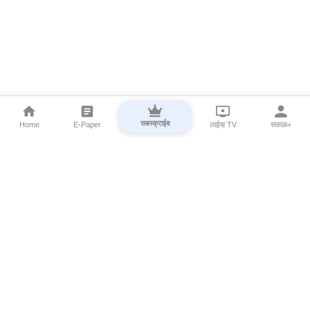
सबस्क्राईब
Home
E-Paper
लाईव्ह TV
सकाळ+
⌄
Marathi News
⌄