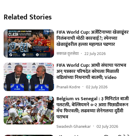
Related Stories
FIFA World Cup: अर्जेंटिनाच्या खेळाडूंवर
निलंबनाची मोठी कारवाई?; स्पेनच्या
खेळाडूंवरील हल्ला महागात पडणार
सकाळ वृत्तसेवा
22 July 2026
FIFA World Cup: आधी संघाचा पराभव
अन् पत्रकार परिषदेत कोचला मिळाली
वडिलांच्या निधनाची बातमी; Video
Pranali Kodre
02 July 2026
Belgium vs Senegal : ३ मिनिटांत बाजी
पलटली, बेल्जियमने ०-२ अशा पिछाडीवरून
मॅच फिरवली; लढवय्या सेनेगलचा दुर्दैवी
पराभव
Swadesh Ghanekar
02 July 2026