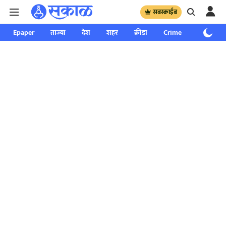
सबस्क्राईब
Epaper
ताज्या
देश
शहर
क्रीडा
Crime
साप्ताहिक