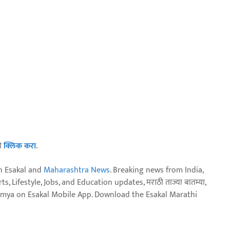
ठी
क्लिक करा
.
n Esakal and
Maharashtra News
. Breaking news from India,
, Lifestyle, Jobs, and Education updates, मराठी ताज्या बातम्या,
aja batmya on Esakal Mobile App. Download the Esakal Marathi