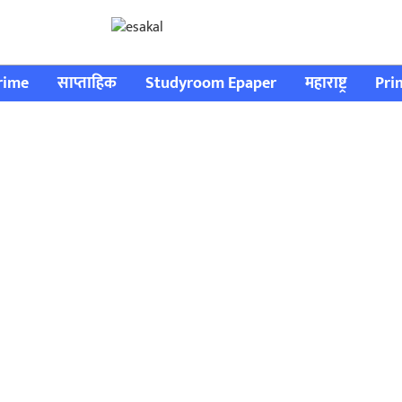
rime
साप्ताहिक
Studyroom Epaper
महाराष्ट्र
Pri