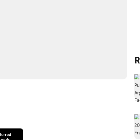
R
ferred
oogle