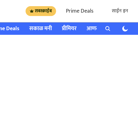
Prime Deals
साईन इन
सबस्क्राईब
me Deals
सकाळ मनी
प्रीमियर
आणखी
राशी भविष्य