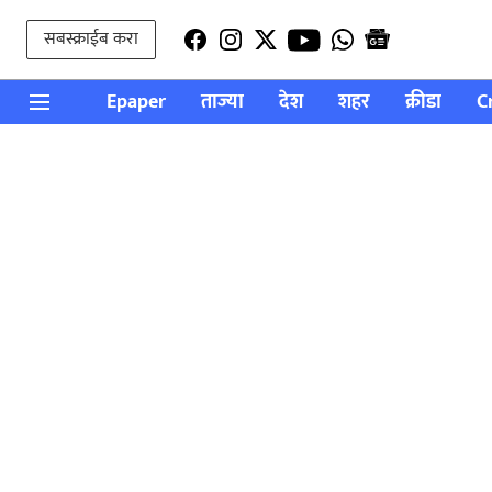
सबस्क्राईब करा
Epaper
ताज्या
देश
शहर
क्रीडा
C