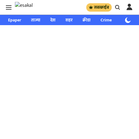
सबस्क्राईब
Epaper
ताज्या
देश
शहर
क्रीडा
Crime
साप्ताहिक