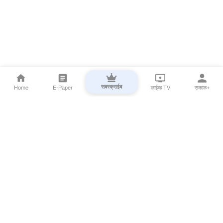
सबस्क्राईब
Home
E-Paper
लाईव्ह TV
सकाळ+
⌄
Marathi News
⌄
About Esakal