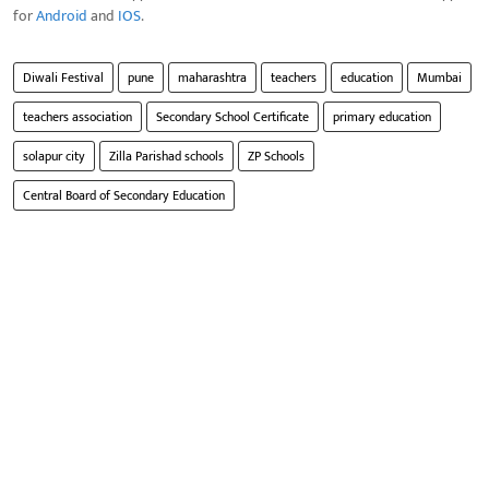
for
Android
and
IOS
.
Diwali Festival
pune
maharashtra
teachers
education
Mumbai
teachers association
Secondary School Certificate
primary education
solapur city
Zilla Parishad schools
ZP Schools
Central Board of Secondary Education