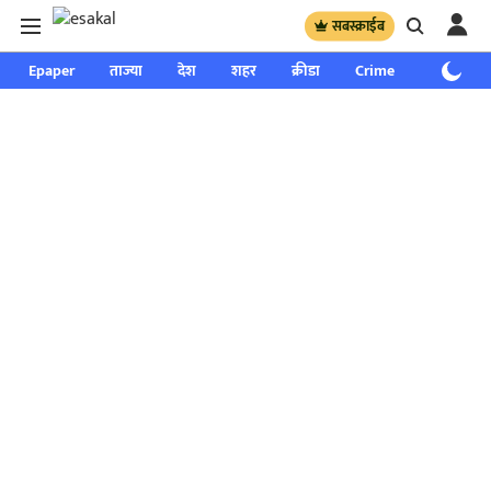
सबस्क्राईब
Epaper
ताज्या
देश
शहर
क्रीडा
Crime
साप्ताहिक