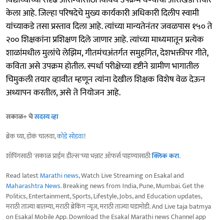
केला आहे. जिल्हा परिषदेचे मुख्य कार्यकारी अधिकारी दिलीप स्वामी
यांच्याकडे तसा प्रस्ताव दिला आहे. त्यांच्या मान्यतेनंतर जवळपास १५० ते
२०० शिक्षकांना प्रशिक्षण दिले जाणार आहे. त्यांच्या माध्यमातून प्रत्येक
शाळांमधील मुलांचे लेझिम, गीतमंचअंतर्गत समुहगित, देशभक्तीपर गीते,
कविता असे उपक्रम होतील. स्पर्धा परीक्षेच्या दृष्टीने ग्रामीण भागातील
चिमुकली तयार व्हावीत म्हणून त्यांना देखील शिक्षक विशेष वेळ देऊन
अध्यापन करतील, असे ते नियोजन आहे.
सकाळ+ चे
सदस्य व्हा
ब्रेक घ्या, डोकं चालवा,
कोडे सोडवा
!
शॉपिंगसाठी 'सकाळ प्राईम डील्स'च्या भन्नाट ऑफर्स पाहण्यासाठी
क्लिक करा
.
Read latest
Marathi news
, Watch Live Streaming on Esakal and
Maharashtra News
. Breaking news from India, Pune, Mumbai. Get the
Politics, Entertainment, Sports, Lifestyle, Jobs, and Education updates,
मराठी ताज्या बातम्या, मराठी ब्रेकिंग न्यूज, मराठी ताज्या घडामोडी. And Live taja batmya
on Esakal Mobile App. Download the Esakal Marathi news Channel app