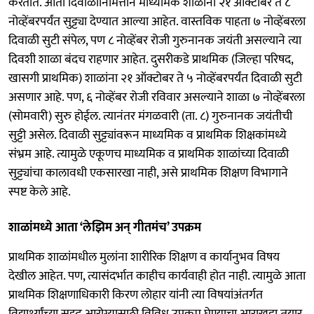
करतात. आता दिवाळीनिमित्ताने माध्यमिक शाळांना २१ ऑक्टोबर ते ८
नोव्हेंबरपर्यंत सुट्ट्या देण्यात आल्या आहेत. वास्तविक पाहता ७ नोव्हेंबरला
दिवाळी सुटी संपेल, पण ८ नोव्हेंबर रोजी गुरुनानक जयंती असल्याने त्या
दिवशी शाळा बंदच राहणार आहेत. दुसरीकडे प्राथमिक (जिल्हा परिषद,
खासगी प्राथमिक) शाळांना २१ ऑक्टोबर ते ५ नोव्हेंबरपर्यंत दिवाळी सुटी
असणार आहे. पण, ६ नोव्हेंबर रोजी रविवार असल्याने शाळा ७ नोव्हेंबरला
(सोमवारी) सुरु होईल. त्यानंतर मंगळवारी (ता. ८) गुरुनानक जयंतीची
सुट्टी असेल. दिवाळी सुट्ट्यांवरून माध्यमिक व प्राथमिक शिक्षकांमध्ये
संभ्रम आहे. त्यामुळे एकूणच माध्यमिक व प्राथमिक शाळांच्या दिवाळी
सुट्ट्यांचा कालावधी एकसारखा नाही, असे प्राथमिक शिक्षण विभागाने
स्पष्ट केले आहे.
शाळांमध्ये आता ‘लेझिम अन्‌ गीतमंच’ उपक्रम
प्राथमिक शाळांमधील मुलांना शारीरिक शिक्षण व कार्यानुभव विषय
देखील आहेत. पण, त्यासंदर्भात काहीच कार्यवाही होत नाही. त्यामुळे आता
प्राथमिक शिक्षणाधिकारी किरण लोहार यांनी त्या विषयांअंतर्गत
विद्यार्थ्यांच्या सदृढ आरोग्यासाठी विविध उपक्रम घेण्याचा आराखडा तयार