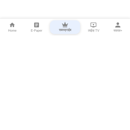
सबस्क्राईब
Home
E-Paper
लाईव्ह TV
सकाळ+
⌄
Marathi News
⌄
About Esakal
⌄
Digital Products
⌄
Sakal Programs