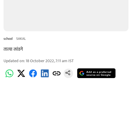
school
SAKAL
तात्या लांडगे
Updated on
:
18 October 2022, 7:11 am
IST
Add as a preferred
source on Google