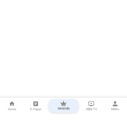
सबस्क्राईब
Home
E-Paper
लाईव्ह TV
सकाळ+