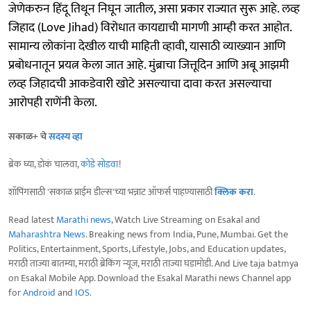
जेणेकरुन हिंदू तिथून निघून जातील, असा प्रकार राज्यात सुरू आहे. लव्ह
जिहाद (Love Jihad) विरोधात कायद्याची मागणी आम्ही करत आहोत.
सामान्य लोकांना देखील याची माहिती व्हावी, यासाठी व्याख्यान आणि
प्रबोधनातून प्रयत्न केला जात आहे. मुंब्राचा जित्तूदिन आणि अबू आझमी
लव्ह जिहादची आकडेवारी खोटे असल्याचा दावा करत असल्याचा
आरोपही राणेंनी केला.
सकाळ+ चे
सदस्य व्हा
ब्रेक घ्या, डोकं चालवा,
कोडे सोडवा
!
शॉपिंगसाठी 'सकाळ प्राईम डील्स'च्या भन्नाट ऑफर्स पाहण्यासाठी
क्लिक करा
.
Read latest
Marathi news
, Watch Live Streaming on Esakal and
Maharashtra News
. Breaking news from India, Pune, Mumbai. Get the
Politics, Entertainment, Sports, Lifestyle, Jobs, and Education updates,
मराठी ताज्या बातम्या, मराठी ब्रेकिंग न्यूज, मराठी ताज्या घडामोडी. And Live taja batmya
on Esakal Mobile App. Download the Esakal Marathi news Channel app
for
Android
and
IOS
.