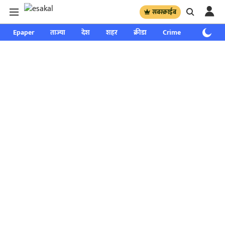
सबस्क्राईब
Epaper
ताज्या
देश
शहर
क्रीडा
Crime
साप्ताहिक