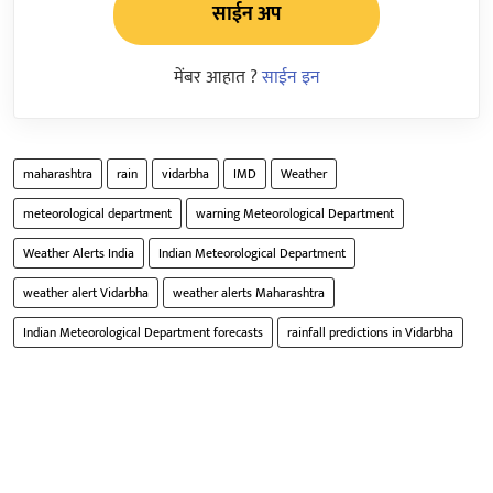
साईन अप
मेंबर आहात ?
साईन इन
maharashtra
rain
vidarbha
IMD
Weather
meteorological department
warning Meteorological Department
Weather Alerts India
Indian Meteorological Department
weather alert Vidarbha
weather alerts Maharashtra
Indian Meteorological Department forecasts
rainfall predictions in Vidarbha