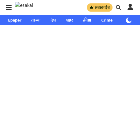
सबस्क्राईब
Epaper
ताज्या
देश
शहर
क्रीडा
Crime
साप्ताहिक