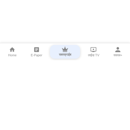
सबस्क्राईब
Home
E-Paper
लाईव्ह TV
सकाळ+
⌄
Marathi News
⌄
About Esakal