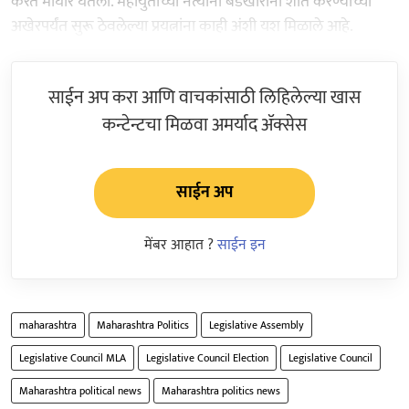
करत माघार घेतली. महायुतीच्या नेत्यांनी बंडखोरांना शांत करण्याच्या
अखेरपर्यंत सुरू ठेवलेल्या प्रयत्नांना काही अंशी यश मिळाले आहे.
साईन अप करा आणि वाचकांसाठी लिहिलेल्या खास
कन्टेन्टचा मिळवा अमर्याद ॲक्सेस
साईन अप
मेंबर आहात ?
साईन इन
maharashtra
Maharashtra Politics
Legislative Assembly
Legislative Council MLA
Legislative Council Election
Legislative Council
Maharashtra political news
Maharashtra politics news