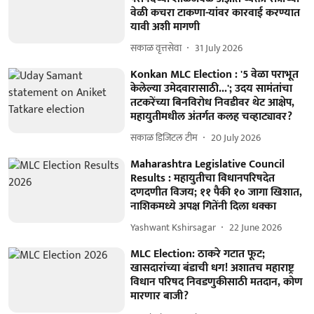
वेळी कचरा टाकणा-यांवर कारवाई करण्यात
यावी अशी मागणी
सकाळ वृत्तसेवा
31 July 2026
Konkan MLC Election : '5 वेळा पराभूत
केलेल्या उमेदवारासाठी...'; उदय सामंतांचा
तटकरेंच्या बिनविरोध निवडीवर थेट आक्षेप,
महायुतीमधील अंतर्गत कलह चव्हाट्यावर?
सकाळ डिजिटल टीम
20 July 2026
Maharashtra Legislative Council
Results : महायुतीचा विधानपरिषदेत
दणदणीत विजय; ११ पैकी १० जागा खिशात,
नाशिकमध्ये अपक्ष गितेंनी दिला धक्का
Yashwant Kshirsagar
22 June 2026
MLC Election: ठाकरे गटात फूट;
खासदारांच्या बंडाची धग! अशातच महाराष्ट्र
विधान परिषद निवडणुकीसाठी मतदान, कोण
मारणार बाजी?