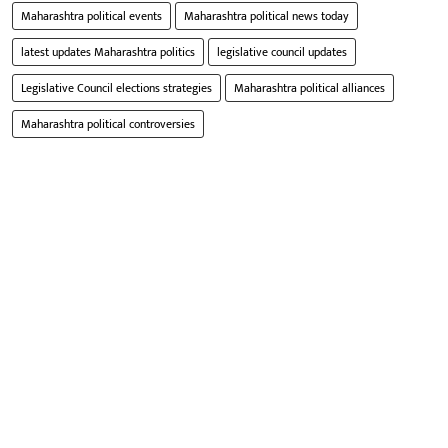
Maharashtra political events
Maharashtra political news today
latest updates Maharashtra politics
legislative council updates
Legislative Council elections strategies
Maharashtra political alliances
Maharashtra political controversies