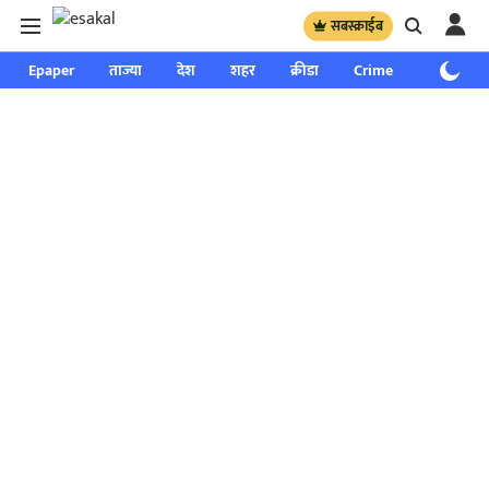
सबस्क्राईब
Epaper
ताज्या
देश
शहर
क्रीडा
Crime
साप्ताहिक