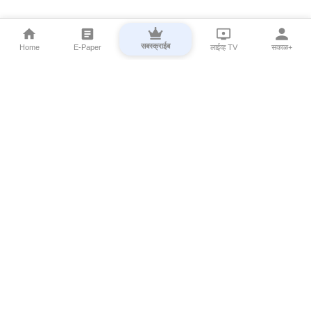
सबस्क्राईब
Home
E-Paper
लाईव्ह TV
सकाळ+
⌄
Marathi News
⌄
About Esakal
⌄
Digital Products
⌄
Sakal Programs