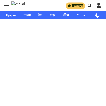
सबस्क्राईब
Epaper
ताज्या
देश
शहर
क्रीडा
Crime
साप्ताहिक