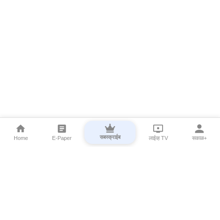
सबस्क्राईब
Home
E-Paper
लाईव्ह TV
सकाळ+