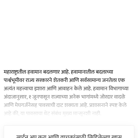
महाराष्ट्रातील हवामान बदलणार आहे. हवामानातील बदलाच्या
पार्श्वभूमीवर राज्य सरकारने शेतकरी आणि सर्वसामान्य जनतेला एक
अत्यंत महत्त्वाचा इशारा आणि आवाहन केले आहे. हवामान विभागाच्या
अंदाजानुसार, १ जूनपासून राज्याच्या अनेक भागांमध्ये जोरदार वादळे
आणि मेघगर्जनेसह पावसाची दाट शक्यता आहे. प्रशासनाने स्पष्ट केले
आहे की, या पावसाचा थेट संबंध मुख्य मान्सूनशी नाही.
साईन अप करा आणि वाचकांसाठी लिहिलेल्या खास