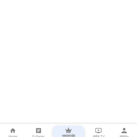
सबस्क्राईब
Home
E-Paper
लाईव्ह TV
सकाळ+