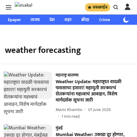
सबस्क्राईब
Epaper
ताज्या
देश
शहर
क्रीडा
Crime
साप्ताहिक
weather forecasting
महाराष्ट्र बातम्या
Weather Update: महाराष्ट्रात वादळी
पावसाचा इशारा! महायुती सरकारचं
शेतकऱ्यांना महत्त्वाचं आवाहन, विशेष
मार्गदर्शक सूचना जारी
Mansi Khambe
01 June 2026
1
min read
मुंबई
Mumbai Weather: उकाडा दूर होणार,