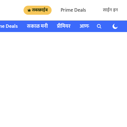
Prime Deals
साईन इन
सबस्क्राईब
me Deals
सकाळ मनी
प्रीमियर
आणखी
राशी भविष्य