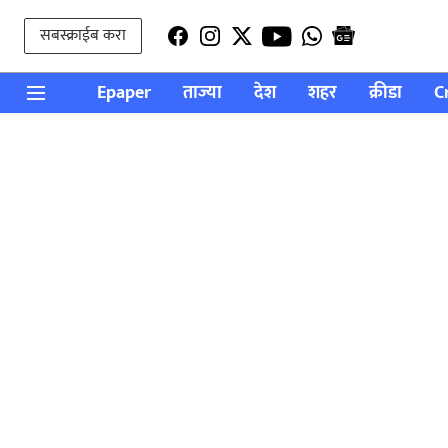
सबस्क्राईब करा
Epaper
ताज्या
देश
शहर
क्रीडा
C