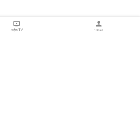
लाईव्ह TV
सकाळ+
l Programs
Print Products
Sakal Saptahik