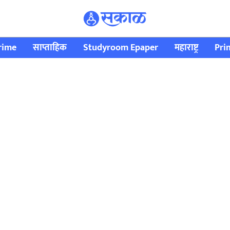
rime
साप्ताहिक
Studyroom Epaper
महाराष्ट्र
Pri