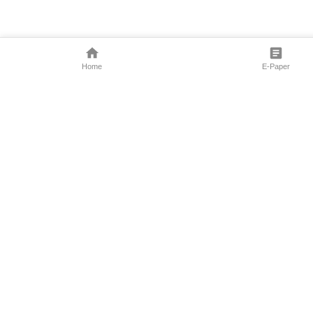
Home
E-Paper
Follow Us
Marathi News
Maharashtra N