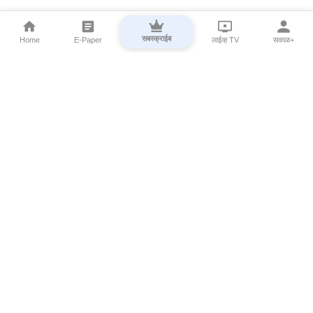
सबस्क्राईब
Home
E-Paper
लाईव्ह TV
सकाळ+
⌄
Marathi News
⌄
About Esakal
⌄
Digital Products
⌄
Sakal Programs
⌄
Print Products