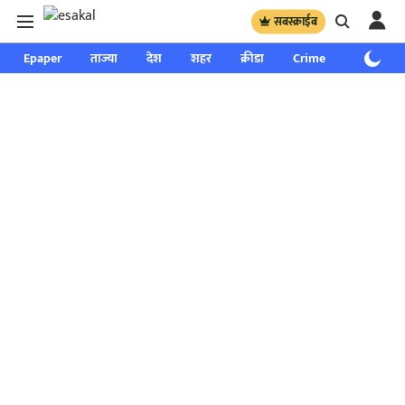
सबस्क्राईब
Epaper
ताज्या
देश
शहर
क्रीडा
Crime
साप्ताहिक