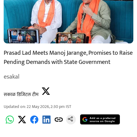
Prasad Lad Meets Manoj Jarange, Promises to Raise
Pending Demands with State Government
esakal
सकाळ डिजिटल टीम
Updated on
:
22 May 2026, 2:30 pm
IST
Add as a preferred
source on Google