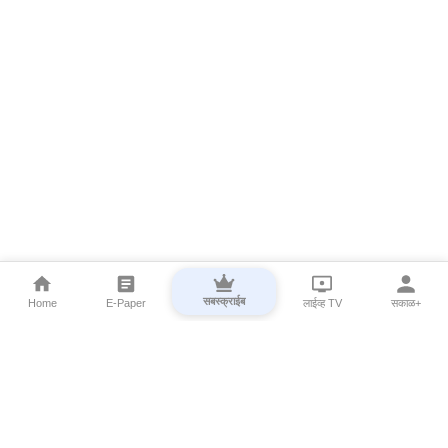
सबस्क्राईब
Home
E-Paper
लाईव्ह TV
सकाळ+