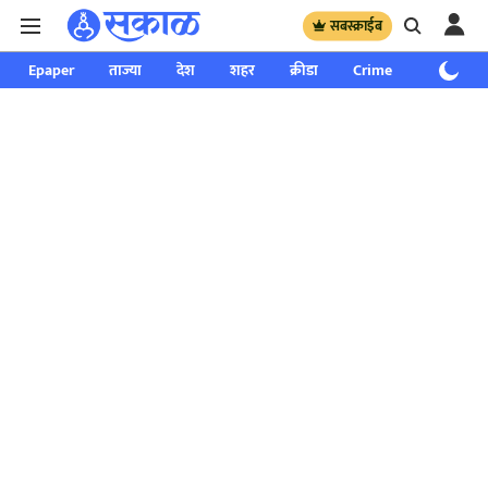
सबस्क्राईब
Epaper
ताज्या
देश
शहर
क्रीडा
Crime
साप्ताहिक