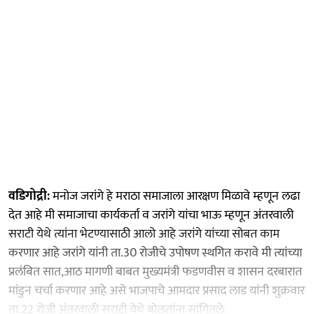
वडिगोद्री:
मनोज जरांगे हे मराठा समाजाला आरक्षण मिळावे म्हणून लढा
देत आहे मी समाजाचा कार्यकर्ता व जरांगे यांचा भाऊ म्हणून अंतरवाली
सराटी येथे त्यांना भेटण्यासाठी आलो आहे जरांगे यांच्या सोबत काम
करणार आहे जरांगे यांनी ता.30 रोजीचे उपोषण स्थगित करावे मी त्यांच्या
प्रलंबित सात,आठ मागणी बाबत मुख्यमंत्री फडणवीस व शासन दरबारात
मांडुन चर्चा करणार आहे असे भाजपाचे आमदार प्रसाद लाड यांनी शुक्रवार
ता.22 रोजी अंतरवाली सराटी येथे बोलतांना सांगितले.