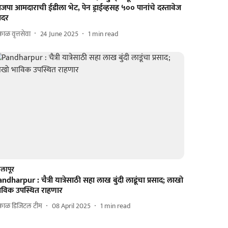
जपा आमदाराची ईडीला भेट, पेन ड्राईव्हसह ५०० पानांचे दस्तावेज
ादर
ाळ वृत्तसेवा
24 June 2025
1
min read
लापूर
ndharpur : चैत्री यात्रेसाठी सहा लाख बुंदी लाडूंचा प्रसाद; लाखो
ाविक उपस्थित राहणार
काळ डिजिटल टीम
08 April 2025
1
min read