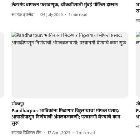
लेटरपॅड वापरून फसवणूक, चौकशीसाठी मुंबई पोलिस दाखल
भा
स
सकाळ वृत्तसेवा
04 July 2025
1
min read
सक
सोलापूर
सो
Pandharpur: भाविकांना मिळणार विठुरायाचा मोफत प्रसाद:
Pa
आषाढीपासून निर्णयाची अंमलबजावणी; परवानगी घेण्याचे काम
भ
सुरू
स
सकाळ डिजिटल टीम
17 April 2025
1
min read