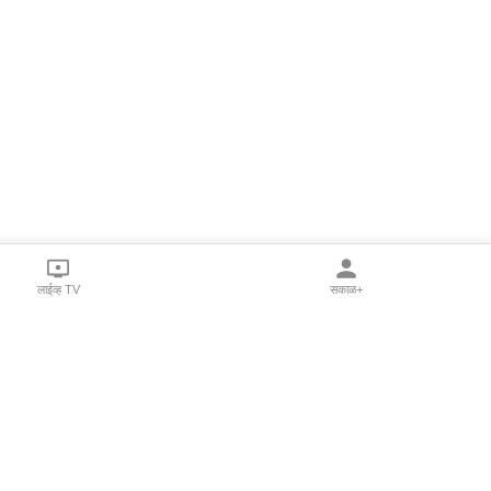
लाईव्ह TV
सकाळ+