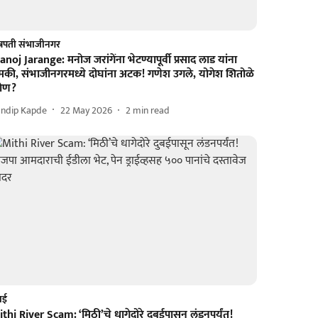
्रपती संभाजीनगर
noj Jarange: मनोज जरांगेंना भेटण्यापूर्वी प्रसाद लाड यांना
मकी, संभाजीनगरमध्ये दोघांना अटक! गणेश उगले, योगेश शितोळे
ोण?
andip Kapde
22 May 2026
2
min read
ंबई
thi River Scam: ‘मिठी’चे धागेदोरे दुबईपासून लंडनपर्यंत!