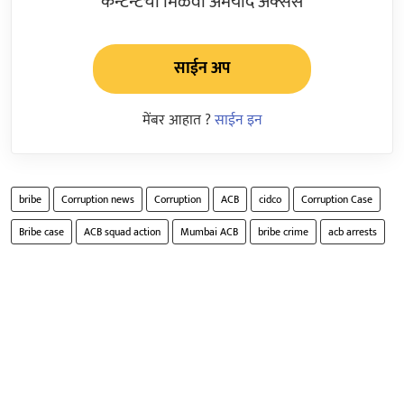
कन्टेन्टचा मिळवा अमर्याद ॲक्सेस
साईन अप
मेंबर आहात ?
साईन इन
bribe
Corruption news
Corruption
ACB
cidco
Corruption Case
Bribe case
ACB squad action
Mumbai ACB
bribe crime
acb arrests