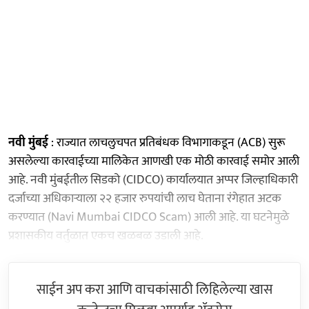
नवी मुंबई
: राज्यात लाचलुचपत प्रतिबंधक विभागाकडून (ACB) सुरू
असलेल्या कारवाईच्या मालिकेत आणखी एक मोठी कारवाई समोर आली
आहे. नवी मुंबईतील सिडको (CIDCO) कार्यालयात अप्पर जिल्हाधिकारी
दर्जाच्या अधिकाऱ्याला २२ हजार रुपयांची लाच घेताना रंगेहात अटक
करण्यात (Navi Mumbai CIDCO Scam) आली आहे. या घटनेमुळे
प्रशासकीय वर्तुळात एकच खळबळ उडाली आहे.
साईन अप करा आणि वाचकांसाठी लिहिलेल्या खास