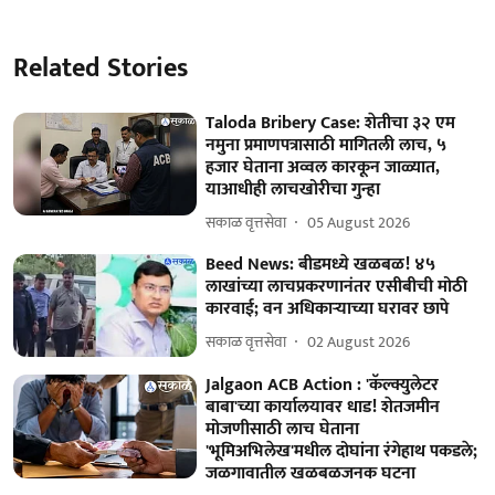
Related Stories
Taloda Bribery Case: शेतीचा ३२ एम
नमुना प्रमाणपत्रासाठी मागितली लाच, ५
हजार घेताना अव्वल कारकून जाळ्यात,
याआधीही लाचखोरीचा गुन्हा
सकाळ वृत्तसेवा
05 August 2026
Beed News: बीडमध्ये खळबळ! ४५
लाखांच्या लाचप्रकरणानंतर एसीबीची मोठी
कारवाई; वन अधिकाऱ्याच्या घरावर छापे
सकाळ वृत्तसेवा
02 August 2026
Jalgaon ACB Action : 'कॅल्क्युलेटर
बाबा'च्या कार्यालयावर धाड! शेतजमीन
मोजणीसाठी लाच घेताना
'भूमिअभिलेख'मधील दोघांना रंगेहाथ पकडले;
जळगावातील खळबळजनक घटना