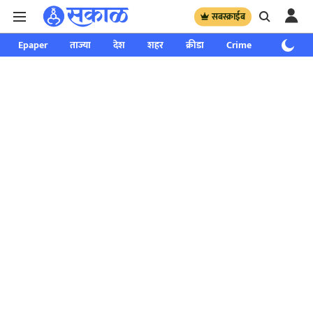
सबस्क्राईब
Epaper
ताज्या
देश
शहर
क्रीडा
Crime
साप्ताहिक