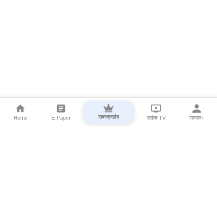
सबस्क्राईब
Home
E-Paper
लाईव्ह TV
सकाळ+