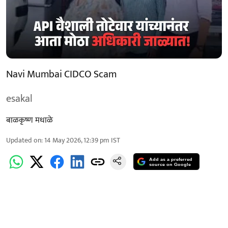
Navi Mumbai CIDCO Scam
esakal
बाळकृष्ण मधाळे
Updated on
:
14 May 2026, 12:39 pm
IST
Add as a preferred
source on Google