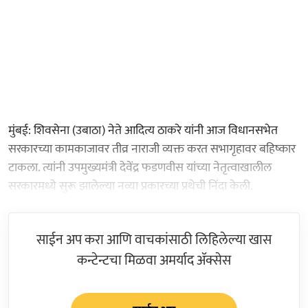
मुंबई: शिवसेना (उबाठा) नेते आदित्य ठाकरे यांनी आज विधानसभेत
सरकारच्या कामकाजावर तीव्र नाराजी व्यक्त करत सभागृहावर बहिष्कार
टाकला. त्यांनी उपमुख्यमंत्री देवेंद्र फडणवीस यांच्या नेतृत्वाखालील
सरकारमध्ये सुरू झालेल्या नव्या प्रकारच्या प्रथेची निंदा केली.
साईन अप करा आणि वाचकांसाठी लिहिलेल्या खास
कन्टेन्टचा मिळवा अमर्याद ॲक्सेस