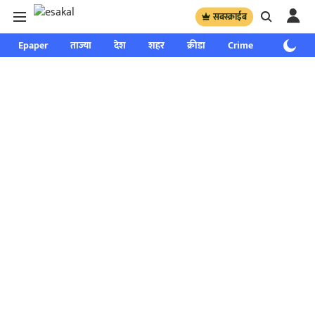
सबस्क्राईब
Epaper
ताज्या
देश
शहर
क्रीडा
Crime
साप्ताहिक