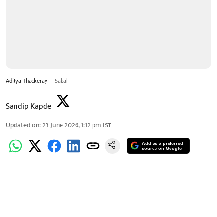
Aditya Thackeray
Sakal
Sandip Kapde
Updated on
:
23 June 2026, 1:12 pm
IST
Add as a preferred
source on Google