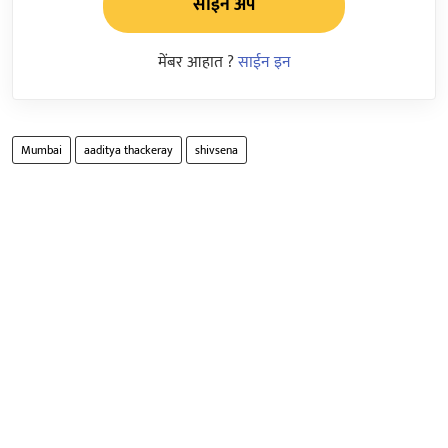
साईन अप
मेंबर आहात ?
साईन इन
Mumbai
aaditya thackeray
shivsena