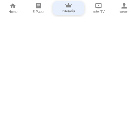
सबस्क्राईब
Home
E-Paper
लाईव्ह TV
सकाळ+
⌄
Marathi News
⌄
About Esakal
⌄
Digital Products
⌄
Sakal Programs
⌄
Print Products