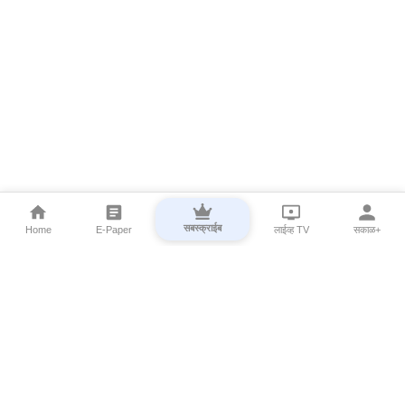
सबस्क्राईब
Home
E-Paper
लाईव्ह TV
सकाळ+
⌄
Marathi News