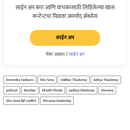
साईन अप करा आणि वाचकांसाठी लिहिलेल्या खास
कन्टेन्टचा मिळवा अमर्याद ॲक्सेस
साईन अप
मेंबर आहात ?
साईन इन
Devendra Fadnavis
Shiv Sena
Uddhav Thackeray
Aditya Thackeray
political
Mumbai
Eknath Shinde
aaditya thackeray
shivsena
Shiv Sena BJP conflict
Shivsena leadership