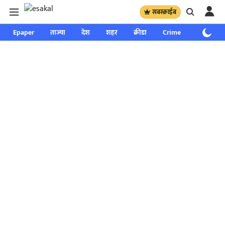
सबस्क्राईब
Epaper
ताज्या
देश
शहर
क्रीडा
Crime
साप्ताहिक