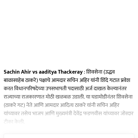
Sachin Ahir vs aaditya Thackeray
: शिवसेना (उद्धव
बाळासाहेब ठाकरे) पक्षाचे आमदार सचिन अहिर यांनी शिंदे गटात प्रवेश
करत विधानपरिषदेच्या उपसभापती पदासाठी अर्ज दाखल केल्यानंतर
राज्याच्या राजकारणात मोठी खळबळ उडाली. या घडामोडीनंतर शिवसेना
(ठाकरे गट) नेते आणि आमदार आदित्य ठाकरे यांनी सचिन अहिर
यांच्यावर तसेच भाजप आणि मुख्यमंत्री देवेंद्र फडणवीस यांच्यावर जोरदार
टीका केली.