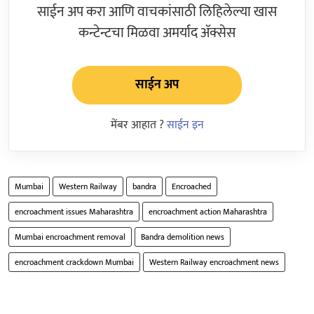
साईन अप करा आणि वाचकांसाठी लिहिलेल्या खास
कन्टेन्टचा मिळवा अमर्याद ॲक्सेस
साईन अप
मेंबर आहात ?
साईन इन
Mumbai
Western Railway
bandra
Encroached
encroachment issues Maharashtra
encroachment action Maharashtra
Mumbai encroachment removal
Bandra demolition news
encroachment crackdown Mumbai
Western Railway encroachment news