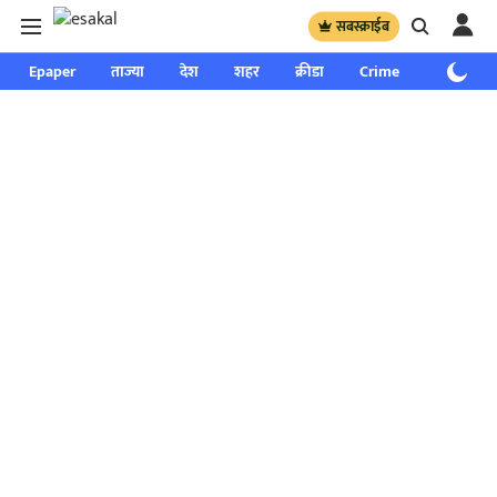
सबस्क्राईब
Epaper
ताज्या
देश
शहर
क्रीडा
Crime
साप्ताहिक