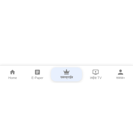
सबस्क्राईब
Home
E-Paper
लाईव्ह TV
सकाळ+