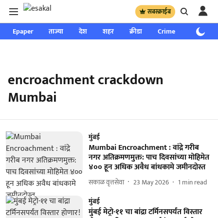
सबस्क्राईब
Epaper
ताज्या
देश
शहर
क्रीडा
Crime
साप्ताहिक
encroachment crackdown
Mumbai
मुंबई
Mumbai Encroachment : वांद्रे गरीब
नगर अतिक्रमणमुक्त: पाच दिवसांच्या मोहिमेत
४०० हून अधिक अवैध बांधकामे जमीनदोस्त
सकाळ वृत्तसेवा
23 May 2026
1
min read
मुंबई
मुंबई मेट्रो-११ चा बांद्रा टर्मिनसपर्यंत विस्तार