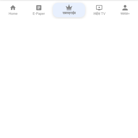
सबस्क्राईब
Home
E-Paper
लाईव्ह TV
सकाळ+
⌄
Marathi News
⌄
About Esakal
⌄
Digital Products
⌄
Sakal Programs