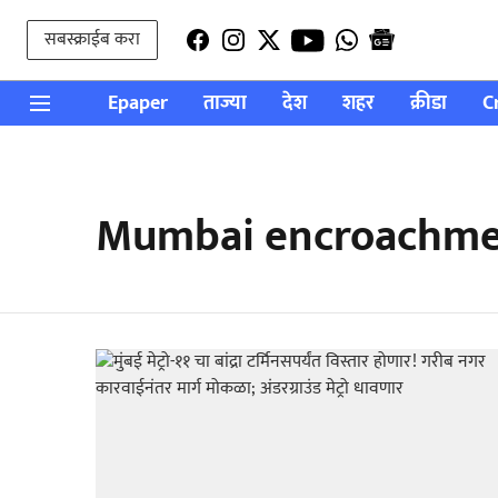
सबस्क्राईब करा
Epaper
ताज्या
देश
शहर
क्रीडा
C
Mumbai encroachme