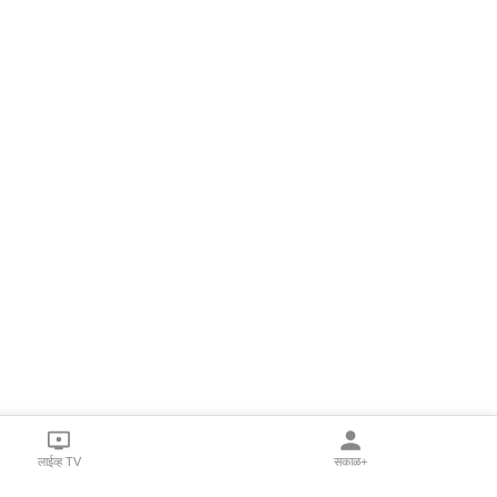
लाईव्ह TV
सकाळ+