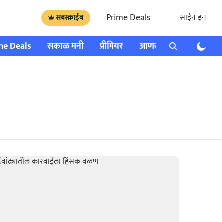
Prime Deals
साईन इन
सबस्क्राईब
me Deals
सकाळ मनी
प्रीमियर
आणखी
राशी भविष्य