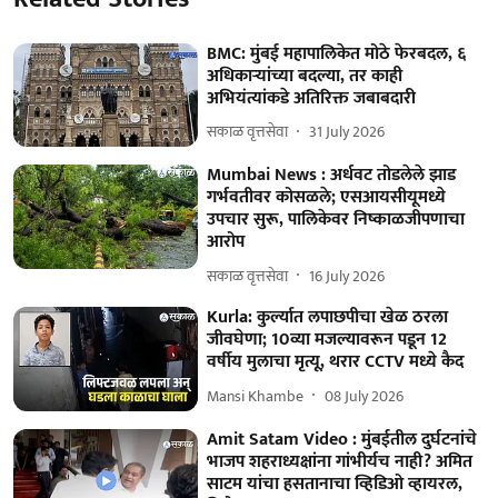
BMC: मुंबई महापालिकेत मोठे फेरबदल, ६
अधिकाऱ्यांच्या बदल्या, तर काही
अभियंत्यांकडे अतिरिक्त जबाबदारी
सकाळ वृत्तसेवा
31 July 2026
Mumbai News : अर्धवट तोडलेले झाड
गर्भवतीवर कोसळले; एसआयसीयूमध्ये
उपचार सुरू, पालिकेवर निष्काळजीपणाचा
आरोप
सकाळ वृत्तसेवा
16 July 2026
Kurla: कुर्ल्यात लपाछपीचा खेळ ठरला
जीवघेणा; 10व्या मजल्यावरून पडून 12
वर्षीय मुलाचा मृत्यू, थरार CCTV मध्ये कैद
Mansi Khambe
08 July 2026
Amit Satam Video : मुंबईतील दुर्घटनांचे
भाजप शहराध्यक्षांना गांभीर्यच नाही? अमित
साटम यांचा हसतानाचा व्हिडिओ व्हायरल,