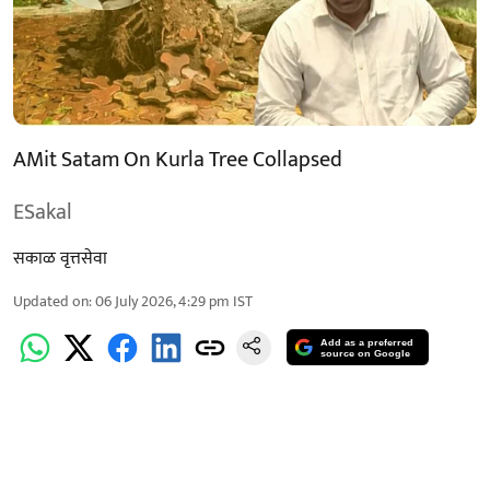
AMit Satam On Kurla Tree Collapsed
ESakal
सकाळ वृत्तसेवा
Updated on
:
06 July 2026, 4:29 pm
IST
Add as a preferred
source on Google