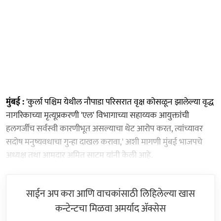
मुंबई :
'कुर्ला पश्चिम येथील नौपाडा परिसरात वृक्ष कोसळून झालेल्या वृद्ध
नागरिकाच्या मृत्यूप्रकरणी 'एल' विभागाच्या सहाय्यक आयुक्तांची
हलगर्जीच सर्वस्वी कारणीभूत असल्याचा थेट आरोप करत, त्यांच्यावर
सदोष मनुष्यवधाचा गुन्हा दाखल करावा,' अशी मागणी मुंबई भाजपचे
अध्यक्ष तथा आमदार अमित साटम यांनी केली आहे.
साईन अप करा आणि वाचकांसाठी लिहिलेल्या खास
कन्टेन्टचा मिळवा अमर्याद ॲक्सेस