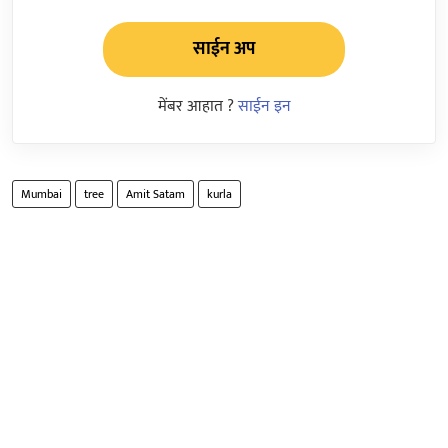
साईन अप
मेंबर आहात ?
साईन इन
Mumbai
tree
Amit Satam
kurla