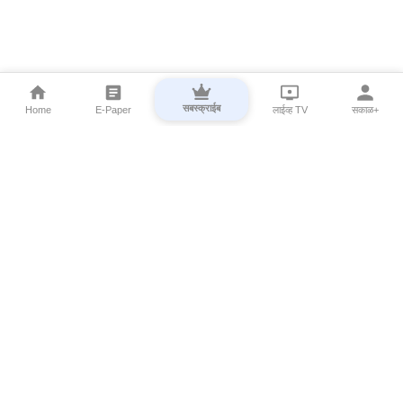
सबस्क्राईब
Home
E-Paper
लाईव्ह TV
सकाळ+
⌄
Marathi News
⌄
About Esakal
⌄
Digital Products