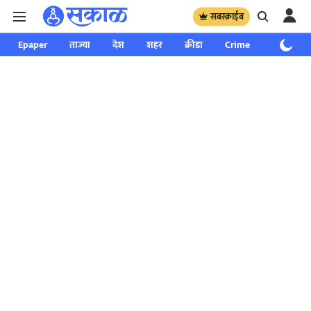
सबस्क्राईब
Epaper
ताज्या
देश
शहर
क्रीडा
Crime
साप्ताहिक