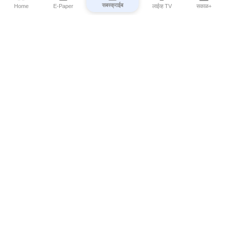
सबस्क्राईब
Home
E-Paper
लाईव्ह TV
सकाळ+
⌄
Marathi News
⌄
About Esakal
⌄
Digital Products
⌄
Sakal Programs
⌄
Print Products