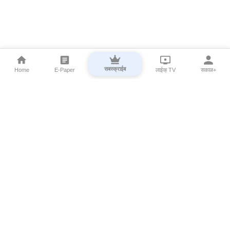
सबस्क्राईब
Home
E-Paper
लाईव्ह TV
सकाळ+
⌄
Marathi News
⌄
About Esakal
⌄
Digital Products