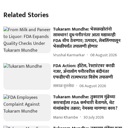
Related Stories
Tukaram Mundhe: भेसळखोरांनो
सावधान! दूध-पनीरनंतर आता मद्यावरही
FDA वॉच ठेवणार; उत्पादन, लेबलिंगपासून
भेसळीपर्यंत तपासणी होणार
Vrushal Karmarkar
08 August 2026
FDA Action: हॉटेल, रेस्टारंटवर करडी
नजर, अ‍ॅनालॉग पनीरवरील बंदीनंतर
एफडीएची राज्यभरात विशेष तपासणी
सकाळ वृत्तसेवा
06 August 2026
Tukaram Mundhe: तुकाराम मुंढेच्या
कारवाईला FDA कर्मचारी वैतागले, थेट
मंत्र्यांकडेच तक्रार; नेमक्या मागण्या काय?
Mansi Khambe
30 July 2026