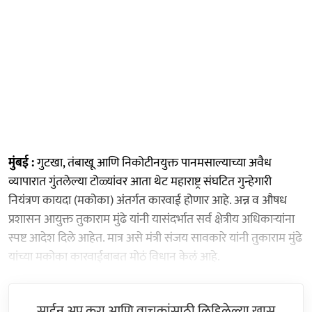
मुंबई :
गुटखा, तंबाखू आणि निकोटीनयुक्त पानमसाल्याच्या अवैध
व्यापारात गुंतलेल्या टोळ्यांवर आता थेट महाराष्ट्र संघटित गुन्हेगारी
नियंत्रण कायदा (मकोका) अंतर्गत कारवाई होणार आहे. अन्न व औषध
प्रशासन आयुक्त तुकाराम मुंढे यांनी यासंदर्भात सर्व क्षेत्रीय अधिकाऱ्यांना
स्पष्ट आदेश दिले आहेत. मात्र असे मंत्री संजय सावकारे यांनी तुकाराम मुंढे
यांच्या मकोका कारवाईबाबत मोठं विधान केलं आहे.
साईन अप करा आणि वाचकांसाठी लिहिलेल्या खास