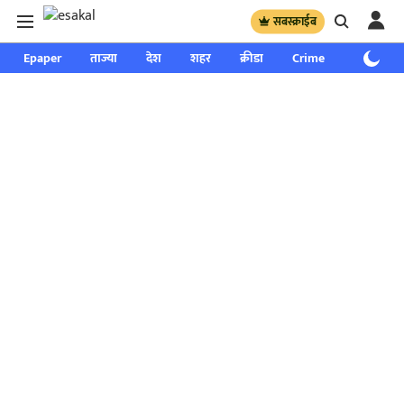
सबस्क्राईब
Epaper
ताज्या
देश
शहर
क्रीडा
Crime
साप्ताहिक