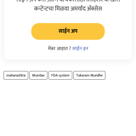
कन्टेन्टचा मिळवा अमर्याद ॲक्सेस
साईन अप
मेंबर आहात ?
साईन इन
maharashtra
Mumbai
FDA system
Tukaram Mundhe