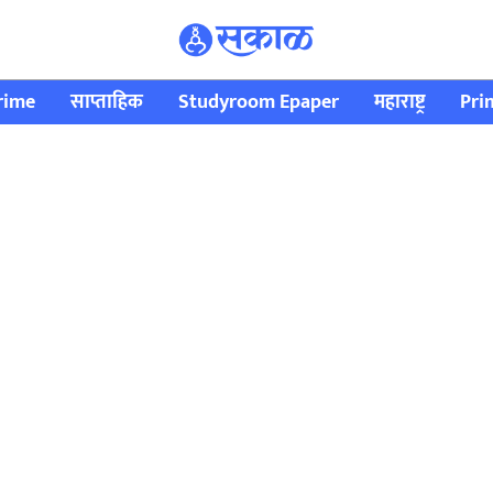
rime
साप्ताहिक
Studyroom Epaper
महाराष्ट्र
Pri