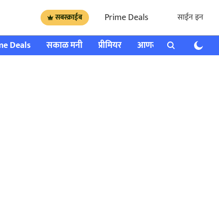
Prime Deals
साईन इन
सबस्क्राईब
me Deals
सकाळ मनी
प्रीमियर
आणखी
राशी भविष्य