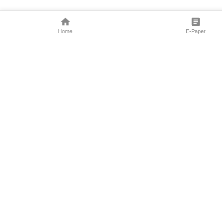
Home
E-Paper
Follow Us
Marathi News
Maharashtra N
Entertainment 