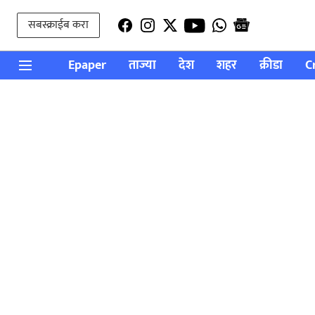
सबस्क्राईब करा
Epaper
ताज्या
देश
शहर
क्रीडा
C