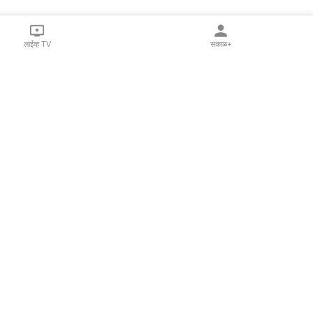
लाईव्ह TV
सकाळ+
l Programs
Print Products
Sakal Saptahik
hka
Family Doctor