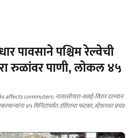
 पावसाने पश्चिम रेल्वेची
रा रुळांवर पाणी, लोकल ४५
 affects commuters: नालासोपारा-वसई-विरार दरम्यान
मान्यांना ४५ मिनिटांपर्यंत उशिराचा फटका, स्टेशनवर प्रचंड