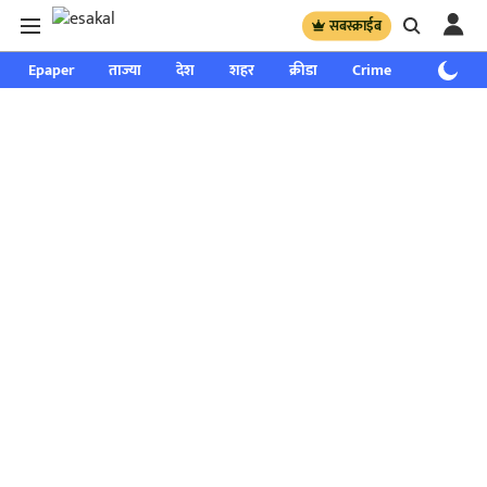
सबस्क्राईब
Epaper
ताज्या
देश
शहर
क्रीडा
Crime
साप्ताहिक