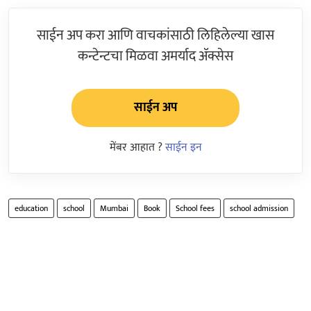
साईन अप करा आणि वाचकांसाठी लिहिलेल्या खास
कन्टेन्टचा मिळवा अमर्याद ॲक्सेस
साईन अप
मेंबर आहात ?
साईन इन
education
school
Mumbai
Book
School fees
school admission