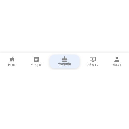
सबस्क्राईब
Home
E-Paper
लाईव्ह TV
सकाळ+
⌄
Marathi News