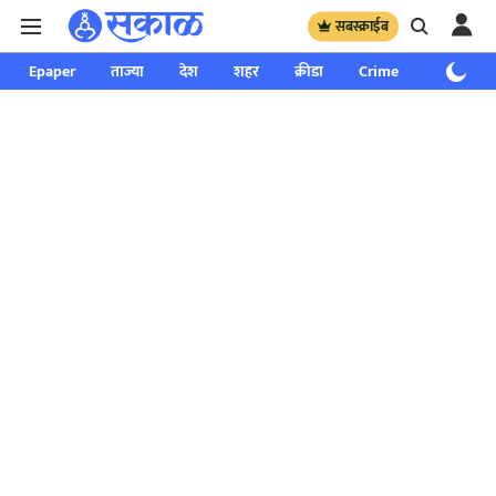
सबस्क्राईब
Epaper
ताज्या
देश
शहर
क्रीडा
Crime
साप्ताहिक