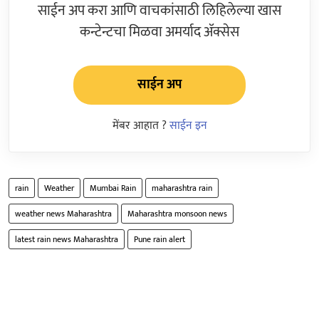
साईन अप करा आणि वाचकांसाठी लिहिलेल्या खास
कन्टेन्टचा मिळवा अमर्याद ॲक्सेस
साईन अप
मेंबर आहात ?
साईन इन
rain
Weather
Mumbai Rain
maharashtra rain
weather news Maharashtra
Maharashtra monsoon news
latest rain news Maharashtra
Pune rain alert