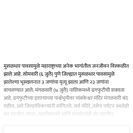
मुसळधार पावसामुळे महाराष्ट्राच्या अनेक भागांतील जनजीवन विस्कळीत
झाले आहे. सोमवारी (६ जुलै) पुणे जिल्ह्यात मुसळधार पावसामुळे
झालेल्या भूस्खलनात ३ जणांचा मृत्यू झाला आणि २३ जणांना
वाचवण्यात आले. मंगळवारी (७ जुलै) नाशिकमध्ये ढगफुटीची शक्यता
आहे. ढगफुटीच्या इशाऱ्याच्या पार्श्वभूमीवर त्र्यंबकेश्वर मंदिर मंगळवारी बंद
राहील, असे जिल्हाधिकाऱ्यांनी सांगितले. सर्व मंदिरे, तसेच पर्यटन स्थळेही
बंद राहतील. शाळा, महाविद्यालये आणि कार्यालयेही बंद राहतील.