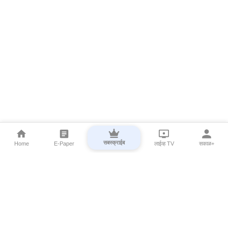
सबस्क्राईब
Home
E-Paper
लाईव्ह TV
सकाळ+