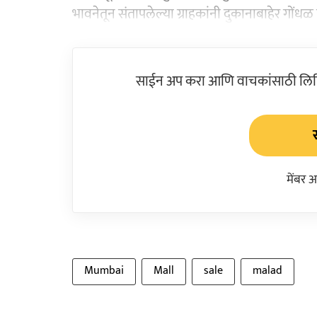
भावनेतून संतापलेल्या ग्राहकांनी दुकानाबाहेर गोंधळ
साईन अप करा आणि वाचकांसाठी लिहिल
मेंबर 
Mumbai
Mall
sale
malad