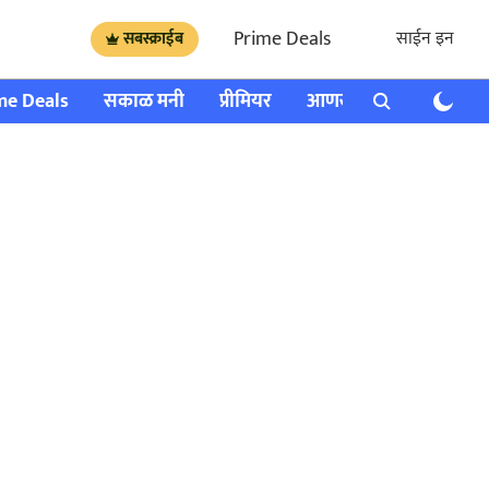
Prime Deals
साईन इन
सबस्क्राईब
me Deals
सकाळ मनी
प्रीमियर
आणखी
राशी भविष्य