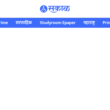
rime
साप्ताहिक
Studyroom Epaper
महाराष्ट्र
Pri