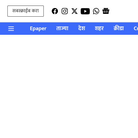
सबस्क्राईब करा
Epaper
ताज्या
देश
शहर
क्रीडा
C