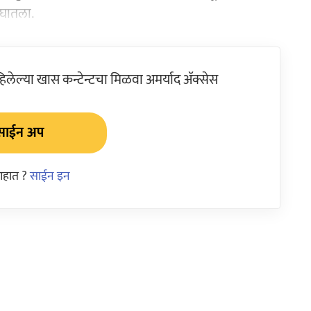
 घातला.
ेल्या खास कन्टेन्टचा मिळवा अमर्याद ॲक्सेस
साईन अप
आहात ?
साईन इन