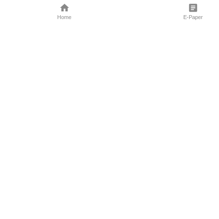
Home
E-Paper
Follow Us
Marathi News
Maharashtra N
Entertainment 
Sports News