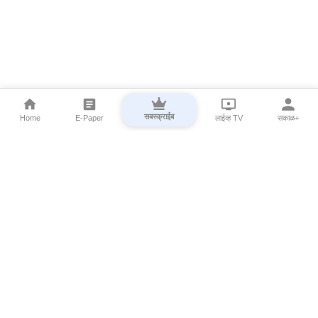
सबस्क्राईब
Home
E-Paper
लाईव्ह TV
सकाळ+
⌄
Marathi News
⌄
About Esakal