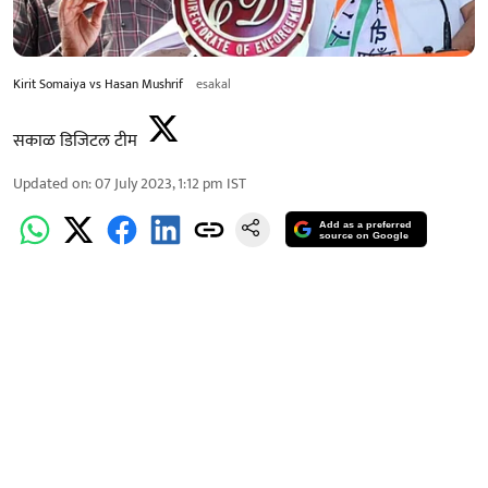
Kirit Somaiya vs Hasan Mushrif
esakal
सकाळ डिजिटल टीम
Updated on
:
07 July 2023, 1:12 pm
IST
Add as a preferred
source on Google