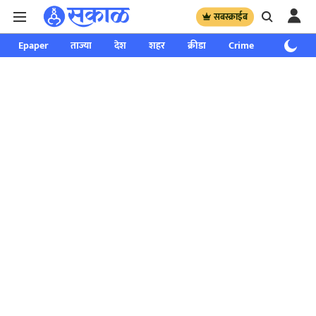
सबस्क्राईब
Epaper
ताज्या
देश
शहर
क्रीडा
Crime
साप्ताहिक