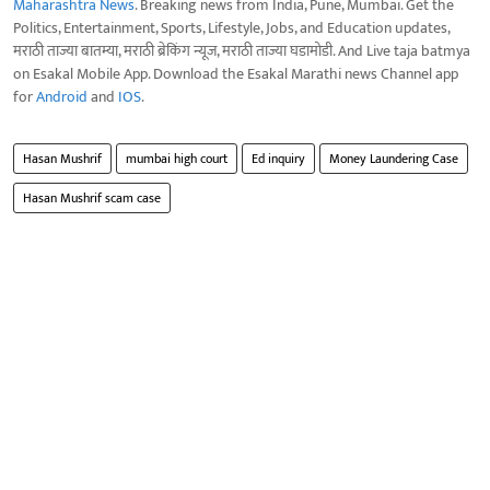
Maharashtra News
. Breaking news from India, Pune, Mumbai. Get the
Politics, Entertainment, Sports, Lifestyle, Jobs, and Education updates,
मराठी ताज्या बातम्या, मराठी ब्रेकिंग न्यूज, मराठी ताज्या घडामोडी. And Live taja batmya
on Esakal Mobile App. Download the Esakal Marathi news Channel app
for
Android
and
IOS
.
Hasan Mushrif
mumbai high court
Ed inquiry
Money Laundering Case
Hasan Mushrif scam case