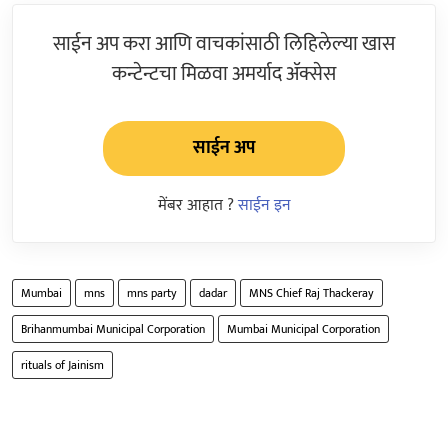
साईन अप करा आणि वाचकांसाठी लिहिलेल्या खास
कन्टेन्टचा मिळवा अमर्याद ॲक्सेस
साईन अप
मेंबर आहात ?
साईन इन
Mumbai
mns
mns party
dadar
MNS Chief Raj Thackeray
Brihanmumbai Municipal Corporation
Mumbai Municipal Corporation
rituals of Jainism