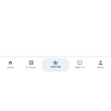
सबस्क्राईब
Home
E-Paper
लाईव्ह TV
सकाळ+