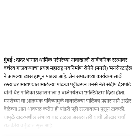
मुंबई :
दादर भागात धार्मिक परंपरेच्या नावाखाली सार्वजनिक रस्त्यावर
वर्चस्व गाजवण्याचा प्रयत्न महाराष्ट्र नवनिर्माण सेनेने (मनसे) 'मनसेस्टाईल
ने आपल्या खास हाणून पाडला आहे. जैन समाजाच्या कार्यक्रमासाठी
रस्त्यावर आखण्यात आलेल्या पांढऱ्या पट्टीवरून मनसे नेते संदीप देशपांडे
यांनी थेट पालिका प्रशासनाला ३ वाजेपर्यंतचा 'अल्टिमेटम' दिला होता.
मनसेच्या या आक्रमक पवित्र्यामुळे घाबरलेल्या पालिका प्रशासनाने अखेर
वेळेच्या आत धावपळ करीत ही पांढरी पट्टी रस्त्यावरून पुसून टाकली.
यामुळे दादरमधील संभाव्य बाद टळला असला तरी याची जोरदार चर्चा
राजकीय वर्तुळात सुरू आहे.