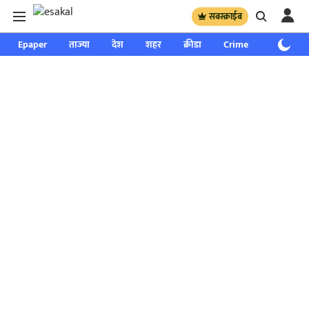
सबस्क्राईब
Epaper
ताज्या
देश
शहर
क्रीडा
Crime
साप्ताहिक