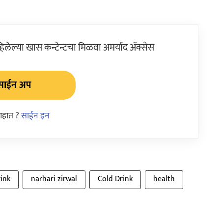
ेल्या खास कन्टेन्टचा मिळवा अमर्याद ॲक्सेस
साईन अप
आहात ?
साईन इन
ink
narhari zirwal
Cold Drink
health