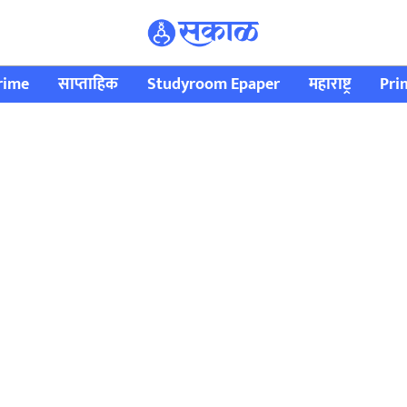
rime
साप्ताहिक
Studyroom Epaper
महाराष्ट्र
Pri