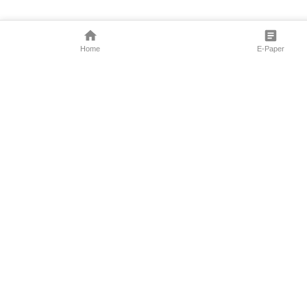
Home
E-Paper
Follow Us
Marathi News
Maharashtra N
Entertainment 