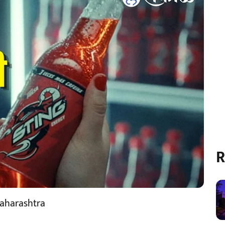
R
maharashtra