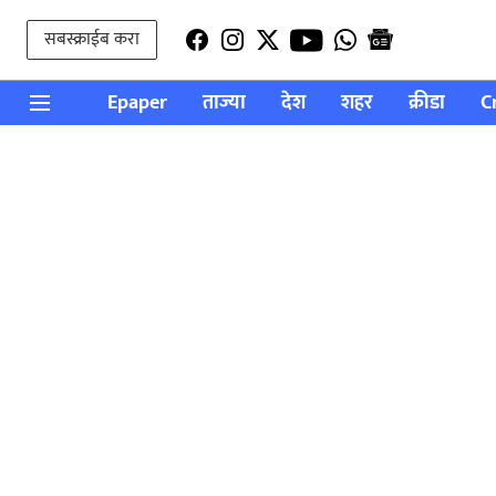
सबस्क्राईब करा
Epaper
ताज्या
देश
शहर
क्रीडा
C