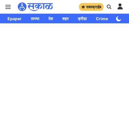
सबस्क्राईब
Epaper
ताज्या
देश
शहर
क्रीडा
Crime
साप्ताहि