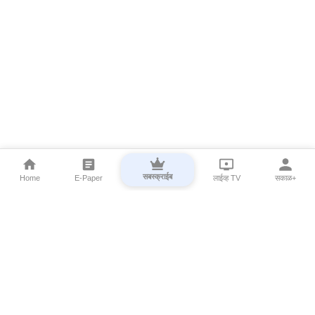
सबस्क्राईब
Home
E-Paper
लाईव्ह TV
सकाळ+