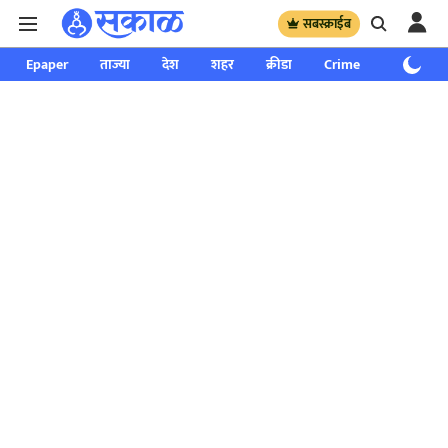
सबस्क्राईब
Epaper
ताज्या
देश
शहर
क्रीडा
Crime
साप्ताहिक