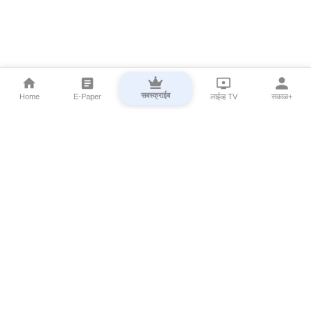
सबस्क्राईब
Home
E-Paper
लाईव्ह TV
सकाळ+
⌄
Marathi News
⌄
About Esakal
⌄
Digital Products