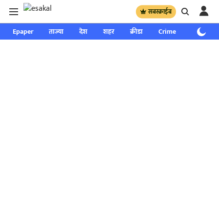
सबस्क्राईब
Epaper
ताज्या
देश
शहर
क्रीडा
Crime
साप्ताहिक