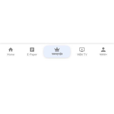
सबस्क्राईब
Home
E-Paper
लाईव्ह TV
सकाळ+
⌄
Marathi News