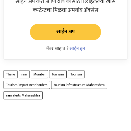
साईन अप करा आणि वाचकांसाठी लिहिलेल्या खास
कन्टेन्टचा मिळवा अमर्याद ॲक्सेस
साईन अप
मेंबर आहात ?
साईन इन
Thane
rain
Mumbai
Tourisim
Tourism
Tourism impact near borders
tourism infrastructure Maharashtra
rain alerts Maharashtra