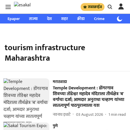
सबस्क्राईब
Epaper
ताज्या
देश
शहर
क्रीडा
Crime
साप्ताहिक
tourism infrastructure
Maharashtra
मराठवाडा
Temple Development : डोंगरगाव
शिवच्या तोंडेश्वर महादेव मंदिराला तीर्थक्षेत्र 'ब'
वर्गाचा दर्जा; आमदार अनुराधा चव्हाण यांच्या
सातत्यपूर्ण पाठपुराव्याला यश
नवनाथ इधाटे
03 August 2026
1
min read
पुणे