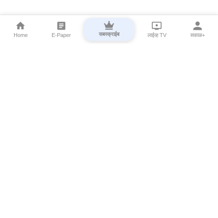
सबस्क्राईब
Home
E-Paper
लाईव्ह TV
सकाळ+
⌄
Marathi News
⌄
About Esakal
⌄
Digital Products