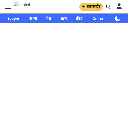
सबस्क्राईब
Epaper
ताज्या
देश
शहर
क्रीडा
Crime
साप्ताहिक