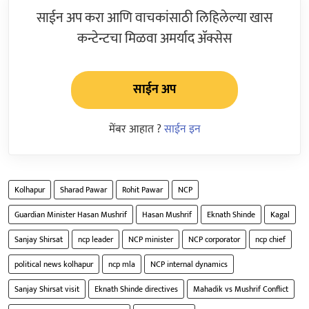
साईन अप करा आणि वाचकांसाठी लिहिलेल्या खास
कन्टेन्टचा मिळवा अमर्याद ॲक्सेस
साईन अप
मेंबर आहात ?
साईन इन
Kolhapur
Sharad Pawar
Rohit Pawar
NCP
Guardian Minister Hasan Mushrif
Hasan Mushrif
Eknath Shinde
Kagal
Sanjay Shirsat
ncp leader
NCP minister
NCP corporator
ncp chief
political news kolhapur
ncp mla
NCP internal dynamics
Sanjay Shirsat visit
Eknath Shinde directives
Mahadik vs Mushrif Conflict