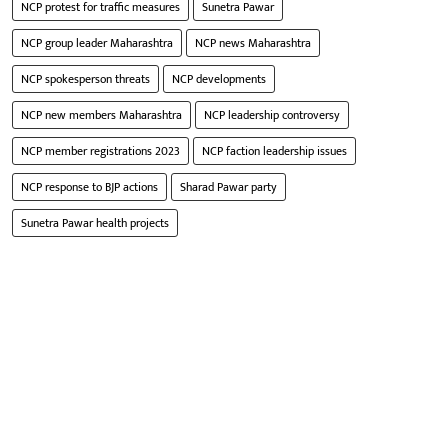
NCP protest for traffic measures
Sunetra Pawar
NCP group leader Maharashtra
NCP news Maharashtra
NCP spokesperson threats
NCP developments
NCP new members Maharashtra
NCP leadership controversy
NCP member registrations 2023
NCP faction leadership issues
NCP response to BJP actions
Sharad Pawar party
Sunetra Pawar health projects