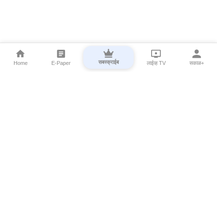
सबस्क्राईब
Home
E-Paper
लाईव्ह TV
सकाळ+
⌄
Marathi News
⌄
About Esakal
⌄
Digital Products