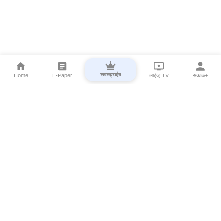
सबस्क्राईब
Home
E-Paper
लाईव्ह TV
सकाळ+
⌄
Marathi News
⌄
About Esakal